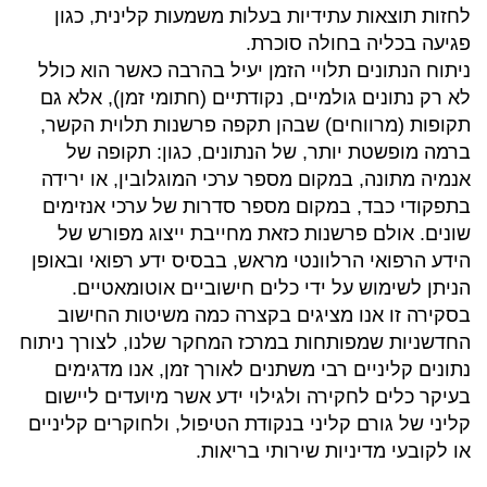
לחזות תוצאות עתידיות בעלות משמעות קלינית, כגון
פגיעה בכליה בחולה סוכרת.
ניתוח הנתונים תלויי הזמן יעיל בהרבה כאשר הוא כולל
לא רק נתונים גולמיים, נקודתיים (חתומי זמן), אלא גם
תקופות (מרווחים) שבהן תקפה פרשנות תלוית הקשר,
ברמה מופשטת יותר, של הנתונים, כגון: תקופה של
אנמיה מתונה, במקום מספר ערכי המוגלובין, או ירידה
בתפקודי כבד, במקום מספר סדרות של ערכי אנזימים
שונים. אולם פרשנות כזאת מחייבת ייצוג מפורש של
הידע הרפואי הרלוונטי מראש, בבסיס ידע רפואי ובאופן
הניתן לשימוש על ידי כלים חישוביים אוטומאטיים.
בסקירה זו אנו מציגים בקצרה כמה משיטות החישוב
החדשניות שמפותחות במרכז המחקר שלנו, לצורך ניתוח
נתונים קליניים רבי משתנים לאורך זמן, אנו מדגימים
בעיקר כלים לחקירה ולגילוי ידע אשר מיועדים ליישום
קליני של גורם קליני בנקודת הטיפול, ולחוקרים קליניים
או לקובעי מדיניות שירותי בריאות.