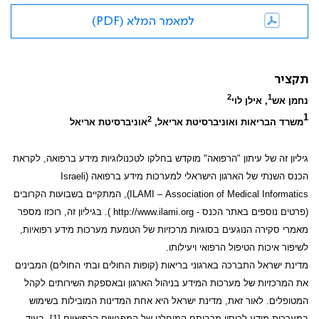
למאמר המלא (PDF)
תקציר
2
1
נחמן אש
, אילן לוי
1
2
משרד הבריאות ואוניברסיטת אריאל,
אוניברסיטת אריאל
גיליון זה של עיתון "הרפואה" מוקדש בחלקו לטכנולוגיות מידע ברפואה, לקראת
הכנס השנתי של הארגון הישראלי למערכות מידע ברפואה (
Israeli
Association of Medical Informatics
–
ILAMI
), המתקיים בשבועות הקרובים
(פרטים נוספים באתר הכנס -
http://www.ilami.org
). בגיליון זה, רוכזו מספר
מאמרי סקירה הנוגעים בסוגיות מרכזיות של הטמעת מערכות מידע רפואיות,
לשיפור איכות הטיפול הרפואי ויעילותו.
מדינת ישראל התברכה בארגוני בריאות (קופות החולים ובתי החולים) המבינים
את המרכזיות של מערכות המידע בניהול הארגון ובאספקת השירותים לקהל
המטופלים. לאור זאת, מדינת ישראל היא אחת המדינות המובילות בשימוש
במערכות מידע לכיסוי מרביתם המוחלט של המפגשים הרפואיים [1]. בעוד