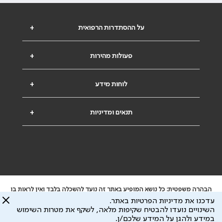
על ההסתדרות הרפואית
+
פעולות מהירות
+
לוחות מידע
+
תנאים ומדיניות
+
הבהרה משפטית: כל נושא המופיע באתר זה נועד להשכלה בלבד ואין לראות בו
ייעוץ רפואי או משפטי. אין הר"י אחראית לתוכן המתפרסם באתר זה ולכל נזק
עדכנו את מדיניות הפרטיות באתר.
שעלול להיגרם.
השינויים נועדו להבטיח שקיפות מלאה, לשקף את מטרות השימוש
ידוע לי שהר"י אוספת ושומרת מידע אישי לצורך מתן השרות וכי חלק ממנו עשוי
במידע ולהגן על המידע שלכם/ן.