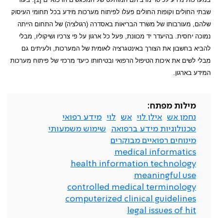
שבתי החולים וקופות החולים פעלו לפיתוח מערכות מידע בכל תחומי העיסוק
שלהם, מעורבותו של משרד הבריאות באסדרה (רגולציה) של התחום הייתה
נמוכה יחסית. בהיעדר יד מכוונת, פעל כל ארגון על פי צרכיו ושיקוליו, מבלי
להביא בחשבון את הצורך באינטגרציה לאומית של המערכות, ולעיתים גם
מבלי לשים את איכות הטיפול הרפואי ובטיחותו כיעד מרכזי של פיתוח מערכות
המידע בארגון.
מילות מפתח:
נחמן אש
אילן לוי
אש
לוי
מידע רפואי
טכנולוגיות מידע ברפואה
שימוש משמעותי
מינוחים רפואיים מבוקרים
medical informatics
health information technology
meaningful use
controlled medical terminology
computerized clinical guidelines
legal issues of hit