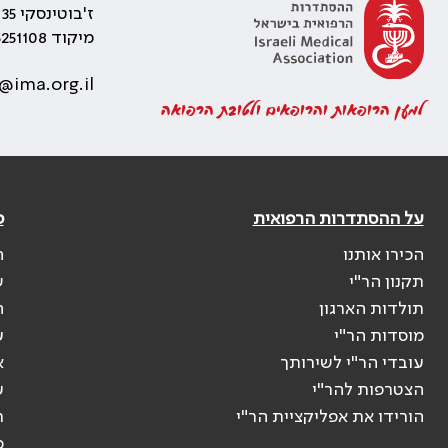
ז'בוטינסקי 35 רמת גן, בניין התאומים 2
מיקוד 5251108
@ima.org.il
למען הרופאות והרופאים ולטובת הרפואה
על ההסתדרות הרפואית
פ
הכירו אותנו
ה
תקנון הר"י
ש
תולדות הארגון
ה
מוסדות הר"י
ע
עובדי הר"י לשירותך
א
הצטרפות להר"י
ע
הורידו את אפליקציית הר"י
ר
ס