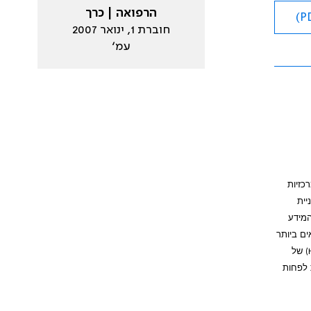
הרפואה | כרך
חוברת 1, ינואר 2007
עמ׳
כזיות
יית
המידע
ים ביותר
של
 חודשים מיום הבדיקה; 3) רכישת שתי מנות לפחות