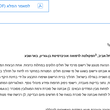
למאמר המלא (PDF)
1
3
תל-אביב,
הפקולטה לרפואה אוניברסיטת בן-גוריון, באר-שבע
 הנהגת מנגנון של רישום מרכזי של חולים הלוקים במחלות כרוניות. אחת הבעיות המר
אובחנו ורישום בשוגג של מי שאינם חולים. המטרות במחקר היו לדווח על תהליך בנ
 השנייה בגודלה בישראל. תהליך בניית הרישום ושיפורו התבצע על-ידי בחינת היקף 
ת, נתוני בדיקות מעבדה, רישומי ניפוק תרופות ומידע מינהלי נוסף. האלגוריתם המתא
 אבחנה של סוכרת ורמת המוגלובין מסוכרר
(HbA1C)
6.5% או רמת גלוקוזה של 125 מ"ג/ד"ל לפחות; 2) רמת גלוקוזה של 200 מ"ג/ד"ל לפחות ואבחנה של סוכרת בטווח של 6
 זהירה והערכת מיגוון המדדים האפשריים להכללה.