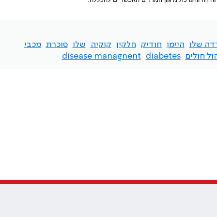
דה שלו
היימן
חודיק
חלקין
קוקיה
שלו
סוכרת
מכבי
הול חולים
diabetes
disease managnent