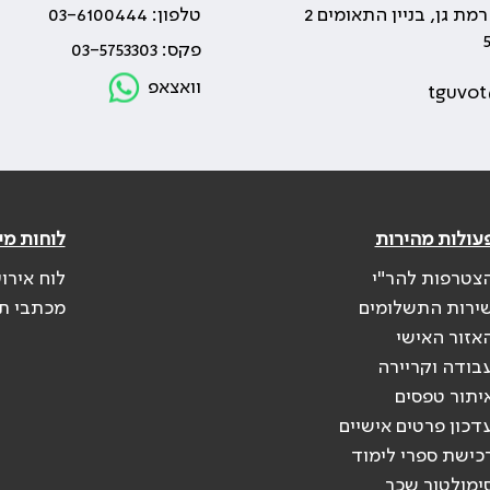
טלפון: 03-6100444
פקס: 03-5753303
וואצאפ
tguvot
עולות מהירות
לוחות מי
צטרפות להר"י
לוח אירו
ירות התשלומים
מכתבי ת
אזור האישי
בודה וקריירה
יתור טפסים
דכון פרטים אישיים
כישת ספרי לימוד
ימולטור שכר