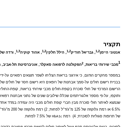
תקציר
1,3
1,2
1,2
1,2
אנטוני היימן
, גבריאל חודיק
, הילל חלקין
, אהוד קוקיה
, ורדה שלו
1
2
מכבי שירותי בריאות,
הפקולטה לרפואה סאקלר, אוניברסיטת תל-אביב, 
במספר מחקרים הודגם, כי אירגוני בריאות הצליחו לשפר תוצאים רפואיים על-ידי
בבניית רישום חולים על-סמך אבחנות של רופאים היא רישום חסר של חולים שלא 
הרישום המרכזי של חולי סוכרת בקופת-חולים מכבי שירותי בריאות, קופת-החולים
ותוקפו, על-פי מספר אלגוריתמים שכללו שילובים שונים של נתוני אבחנות רפואיו
שנמצא לאיתור חולי סוכרת מבין חברי קופת חולים מכבי היה עמידה במדד אחד לפחות מבין המדדים הבאים: 1)
של תרופות סגוליות לסוכרת; 4)
רמת
של 7.5% לפחות.
HbA1c
לסיכום, בניית אלגוריתם תקף ויעיל לאיתור חולים לרישום מרכזי מחייבת בדיקה