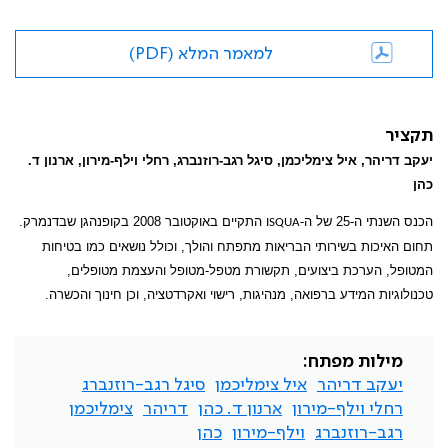
למאמר המלא (PDF)
תקציר
יעקב דריהר, איל צימליכמן, סיגל רגב-רוזנברג, רחלי וילף-מירון, ארנון ד.
כהן
הכנס השנתי ה-25 של ה-
התקיים באוקטובר 2008 בקופנהגן שבדנמרק.
ISQUA
תחום האיכות בשירותי הבריאות מתפתח והולך, וכולל נושאים כמו בטיחות
המטופל, הערכת ביצועים, תקשורת מטפל-מטופל והעצמת מטופלים,
טכנולוגיות המידע ברפואה, מנהיגות, רישוי ואקרדטציה, וכן חינוך והכשרה.
מילות מפתח:
יעקב דריהר
איל צימליכמן
סיגל רגב-רוזנברג
רחלי וילף-מירון
ארנון ד. כהן
דריהר
צימליכמן
רגב-רוזנברג
וילף-מירון
כהן