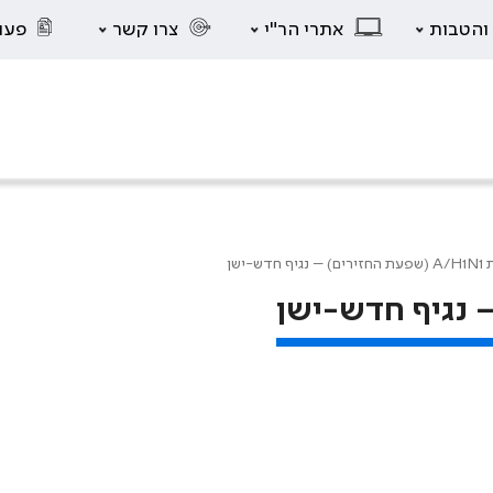
 והטבות
אתרי הר"י
צרו קשר
פעו
יף חדש-ישן