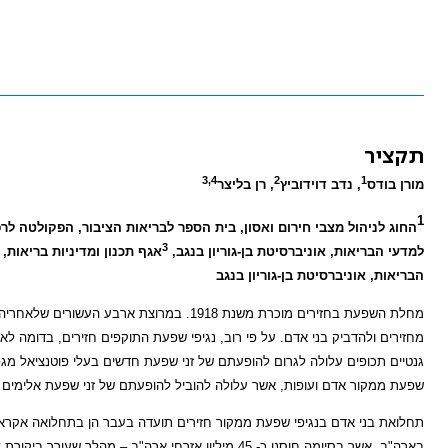
תקציר
3,4
2
1
מורן בודס
, נדב דוידוביץ
, רן בליצר
1
החוג לניהול מצבי חירום ואסון, בית הספר לבריאות הציבור, הפקולטה ל
3
למדעי הבריאות, אוניברסיטת בן-גוריון בנגב,
אגף תכנון ומדיניות בריאות,
הבריאות, אוניברסיטת בן-גוריון בנגב
מחלת השפעת בחזירים מוכרת משנת 1918. במרו
מחזירים ולהדביק בני אדם. על פי רוב, נגיפי שפעת התוקפים חזירים, בדומה לא
גנטיים תכופים עלולה לגרום להופעתם של זני שפעת חדשים בעלי פוטנציאל מגפ
שפעת ממקור אדם ועופות, אשר עלולה להוביל להופעתם של זני שפעת אלימים 
בארה"ב, אשר בסיומה חוסנו כ- 45 מיליון אזרחי ארה"ב – מהלך שעורר ביקורת ציבורית נוקבת.