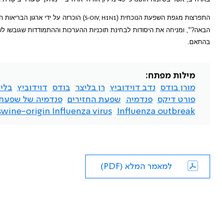
התפרצות מגפת השפעת הנוכחית (
) הוכרזה על ידי ארגון הבריאו
S-OIV, H1N1
הבאה?", ומניחה את היסודות לבחינת תוכניות ההערכות וההתמודדות שגובשו ל
בהתאם.
מילות מפתח:
מורן בודס
נדב דוידוביץ
רן בליצר
בודס
דוידוביץ
בלי
פורט דיקס
פנדמיה
שפעת החזירים
פנדמיה של שפעת
wine-origin Influenza virus
Influenza outbreak
למאמר המלא (PDF)