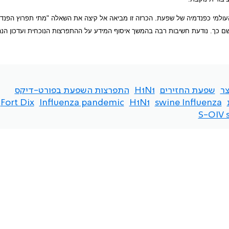
ת העולמי כפנדמיה של שפעת. הכרזה זו מביאה אל קיצה את השאלה "מתי תפרוץ הפנד
שם כך. נודעת חשיבות רבה בהמשך איסוף המידע על ההתפרצות הנוכחית ועדכון הנ
צר
שפעת החזירים
H1N1
התפרצות השפעת בפורט-דיקס
Fort Dix
Influenza pandemic
H1N1
swine Influenza
S-OIV s