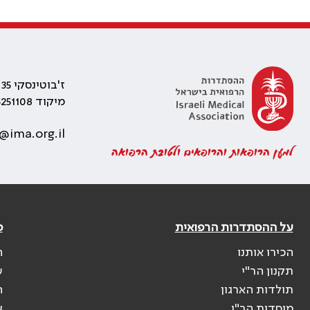
ז'בוטינסקי 35 רמת גן, בניין התאומים 2
מיקוד 5251108
@ima.org.il
למען הרופאות והרופאים ולטובת הרפואה
על ההסתדרות הרפואית
פ
הכירו אותנו
ה
תקנון הר"י
ש
תולדות הארגון
ה
מוסדות הר"י
ע