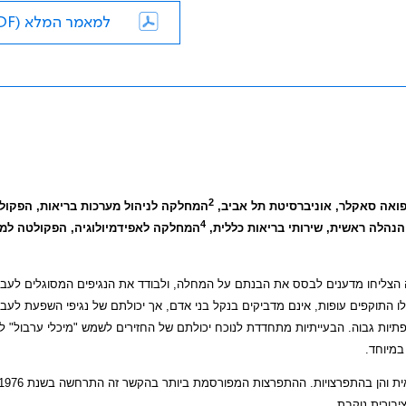
למאמר המלא (PDF)
2
רפואה סאקלר, אוניברסיטת תל אביב,
המחלקה לניהול מערכות בריאות, הפקול
4
 הנהלה ראשית, שירותי בריאות כללית,
המחלקה לאפידמיולוגיה, הפקולטה למ
צת ארבע העשורים שלאחריה הצליחו מדענים לבסס את הבנתם על המחלה, ולבודד את הנגיפים המסוגלים לעב
לו התוקפים עופות, אינם מדביקים בנקל בני אדם, אך יכולתם של נגיפי השפעת לעבור
תיות גבוה. הבעייתיות מתחדדת לנוכח יכולתם של החזירים לשמש "מיכלי ערבול" לנ
במיוחד.
תחלואת בני אדם בנגיפי שפעת ממקור חזירים תועדה בעבר הן בתחלואה אקראית והן בהתפרצויות. ההתפרצות המפורסמת ביותר בהקשר זה התרחש