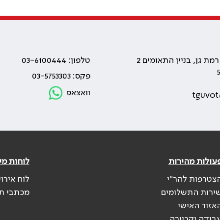
טלפון: 03-6100444
פקס: 03-5753303
וואצאפ
tguvot
עולות מהירות
לוחות מי
צטרפות להר"י
לוח אירו
ירות התשלומים
מכתבי ת
אזור האישי
בודה וקריירה