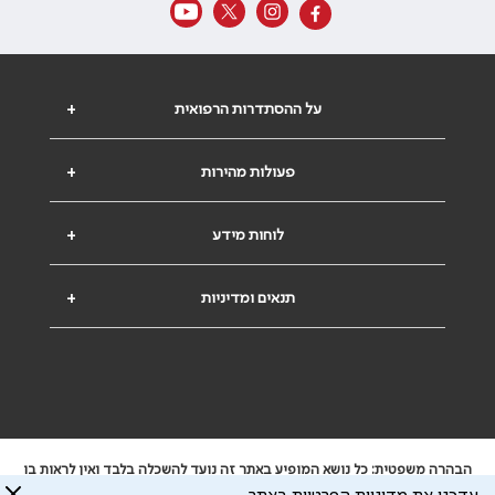
על ההסתדרות הרפואית
+
פעולות מהירות
+
לוחות מידע
+
תנאים ומדיניות
+
הבהרה משפטית: כל נושא המופיע באתר זה נועד להשכלה בלבד ואין לראות בו
ייעוץ רפואי או משפטי. אין הר"י אחראית לתוכן המתפרסם באתר זה ולכל נזק