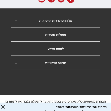
על ההסתדרות הרפואית
+
פעולות מהירות
+
לוחות מידע
+
תנאים ומדיניות
+
הבהרה משפטית: כל נושא המופיע באתר זה נועד להשכלה בלבד ואין לראות בו
ייעוץ רפואי או משפטי. אין הר"י אחראית לתוכן המתפרסם באתר זה ולכל נזק
עדכנו את מדיניות הפרטיות באתר.
שעלול להיגרם.