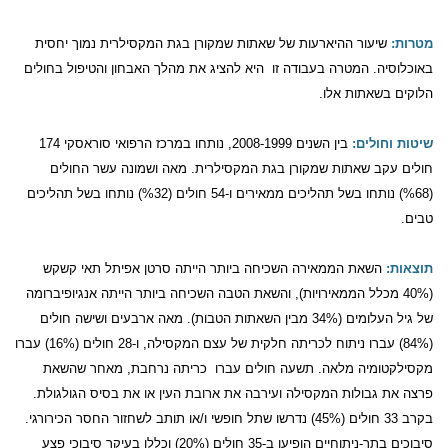
מטרות:
שיעור ההיארעות של שאתות שמקורן בגת המקסילרית נמוך יחסית
באוכלוסיה. המטרה בעבודה זו
היא להציג את מהלך האבחון והטיפול בחולים
הלוקים בשאתות אלו.
שיטות וחולים:
בין השנים 2008-1999, נותחו במרכז הרפואי סוראסקי 174
חולים עקב שאתות שמקורן בגת המקסילרית. מאה ושמונה עשר החולים
(%68) נותחו בשל תהליכים ממאירים ו-54 חולים (%32) נותחו בשל תהליכים
טבים.
תוצאות:
השאת הממאירה השכיחה ביותר הייתה סרטן אפיתל תאי קשקש
(40% מכלל הממאירויות), והשאת הטבה השכיחה ביותר הייתה אנגיופיברומה
של גיל העלומים (34% מבין השאתות הטבות). מאה ארבעים ושישה חולים
(84%) עברו ניתוח לכריתה חלקית של עצם המקסילה, ו-28 חולים (16%) עברו
מקסילקטומיה מלאה. תשעה חולים עברו
כריתה נרחבת, מאחר שהשאת
פרצה את גבולות המקסילה ועירבה את ארובת העין או את בסיס הגולגולת.
בקרב 33 חולים (45%) נדרשו שתל חופשי ו/או תותב לשחזור החסר הכירורגי.
סיבוכים בתר-ניתוחיים הופיעו ב-35 חולים (20%) וכללו בעיקר סיבוכי פצע