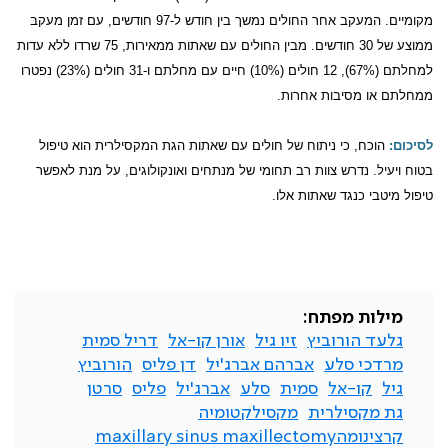
מקומיים. המעקב אחר החולים נמשך בין חודש ל-97 חודשים, עם זמן מעקב
ממוצע של 30 חודשים. מבין החולים עם שאתות ממאירות, 75 שרדו ללא עדות
למחלתם (67%), 12 חולים (10%) חיים עם מחלתם ו-31 חולים (23%) נפטרו
ממחלתם או מסיבות אחרות.
לסיכום:
הוכח, כי ניתוח של חולים עם שאתות הגת המקסילרית הוא טיפול
בטוח ויעיל. נדרש צוות רב תחומי של מנתחים ואונקולוגים, על מנת לאפשר
טיפול מיטבי כנגד שאתות אלו.
מילות מפתח:
גלעד הורוביץ
זיו גיל
אורן קו-אל
דריל סמית
מרדכי סלע
אברהם אברג'יל
דן פליס
הורוביץ
גיל
קו-אל
סמית
סלע
אברג'יל
פליס
סרטן
גת מקסילרית
מקסילקטומיה
קרצינומהmaxillary sinus maxillectomy