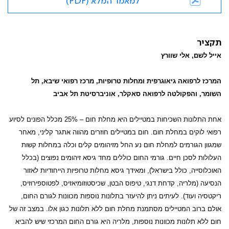
למאמר המלא (PDF)
תקציר
אייל לשם, אלי שוורץ
המרכז לרפואה גיאוגרפית ומחלות טרופיות, מרכז רפואי שיבא, תל
השומר, והפקולטה לרפואה סאקלר, אוניברסיטת תל אביב
אחת התלונות השכיחות במטיילים היא מחלת חום – 25% מכלל הפונים לסיוע
רפואי לוקים במחלת חום. חום במטיילים חוזרים מהווה אתגר קליני, מאחר
שמגוון הגורמים למחלת חום נע החל מזיהומים קלים וכלה במחלות קשות
העלולות לסכן חיים. גורמי החום כוללים מחד גיסא זיהומים נפוצים (בכלל
האוכלוסייה, כולל בישראל), ומאידך גיסא מחלות טרופיות הייחודיות לאזור
הנסיעה (מלריה, קדחת דנגי, טיפוס הבטן, שכיסטוזומיאזיס, לפטוספירוזיס,
ריקטסיה ועוד). לעיתים ניתן להיעזר בתלונות נוספות מכוונות לגורם החום,
אולם ברוב המטיילים מסתמנת מחלת חום ללא תלונות כגון אלו. במצב זה של
חום ללא תלונות מכוונות נוספות, מלריה היא גורם החום המרכזי שיש להביא