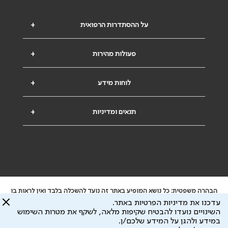
על ההסתדרות הרפואית
+
פעולות מהירות
+
לוחות מידע
+
תנאים ומדיניות
+
הבהרה משפטית: כל נושא המופיע באתר זה נועד להשכלה בלבד ואין לראות בו
ייעוץ רפואי או משפטי. אין הר"י אחראית לתוכן המתפרסם באתר זה ולכל נזק
עדכנו את מדיניות הפרטיות באתר.
שעלול להיגרם.
השינויים נועדו להבטיח שקיפות מלאה, לשקף את מטרות השימוש
ידוע לי שהר"י אוספת ושומרת מידע אישי לצורך מתן השרות וכי חלק ממנו עשוי
במידע ולהגן על המידע שלכם/ן.
להיות מועבר לצדדים שלישיים, הכל בכפוף ל
מדיניות הפרטיות
ול
תנאי השימוש