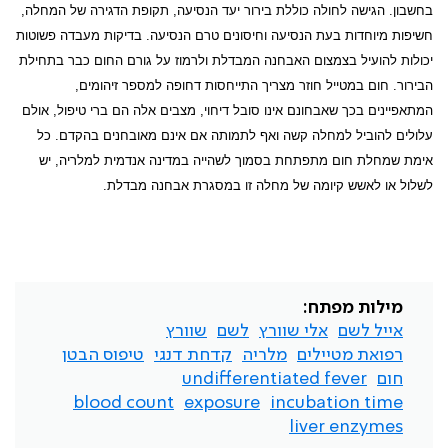
בחשבון.
הגישה לחולה כוללת בירור יעד הנסיעה, תקופת הדגירה של המחלה,
חשיפות מיוחדות בעת הנסיעה וחיסונים טרם הנסיעה. בדיקות מעבדה פשוטות
יכולות להועיל בצמצום האבחנה המבדלת ולרמוז על גורם החום כבר בתחילת
הבירור. חום במטייל חוזר מצריך התייחסות דחופה למספר זיהומים,
המתאפיינים בכך שאבחונם אינו סובל דיחוי, מצבים אלה הם ברי טיפול, אולם
עלולים להוביל למחלה קשה ואף לתמותה אם אינם מאובחנים בהקדם. כל
אימת שמחלת חום מתפתחת בסמוך לשהייה במדינה אנדמית למלריה, יש
לשלול או לאשש קיומה של מחלה זו במסגרת אבחנה מבדלת.
מילות מפתח:
אייל לשם
אלי שוורץ
לשם
שוורץ
רפואת מטיילים
מלריה
קדחת דנגי
טיפוס הבטן
חום
undifferentiated fever
blood count
exposure
incubation time
liver enzymes