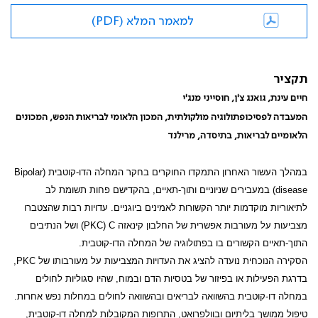
למאמר המלא (PDF)
תקציר
חיים עינת, גואנג צ'ן, חוסייני מנג'י
המעבדה לפסיכופתולוגיה מולקולתית, המכון הלאומי לבריאות הנפש, המכונים
הלאומיים לבריאות, בתיסדה, מרילנד
במהלך העשור האחרון התמקדו החוקרים בחקר המחלה הדו-קוטבית (
Bipolar
disease
) במעבירים שניוניים ותוך-תאיים, בהקדישם פחות תשומת לב
לתיאוריות מוקדמות יותר הקשורות לאמינים ביוגניים. עדויות רבות שהצטברו
מצביעות על מעורבות אפשרית של החלבון קינאזה
C
(
PKC
) ושל הנתיבים
התוך-תאיים הקשורים בו בפתולוגיה של המחלה הדו-קוטבית.
הסקירה הנוכחית נועדה להציג את העדויות המצביעות על מעורבותו של
PKC
,
בדרגת הפעילות או בפיזור של בטסיות הדם ובמוח, שהיו סגוליות לחולים
במחלה דו-קוטבית בהשוואה לבריאים ובהשוואה לחולים במחלות נפש אחרות.
טיפול ממושך בליתיום ובוולפרואט, התרופות המקובלות למחלה דו-קוטבית,