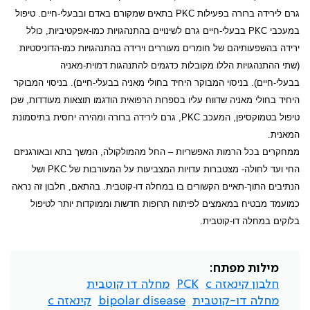
גרם לירידה ברורה בפעילות
PKC
בתאים שמקורם באדם ובבעלי-חיים. טיפול
במעכבי
PKC
בבעלי-חיים גרם לשינויים בהתנהגויות כמו-אפקטיביות, כולל
ירידה בהשפעותיהם של חומרים מעוררים וירידה בהתנהגויות כמו-הדוניסטיות
(שתי ההתנהגויות הללו מקובלות כדגמים להתנהגות דמוית-מאניה
בבעלי-חיים). בניסוי המבוקר היחיד בחולי מאניה בבעלי-חיים). בניסוי המבוקר
היחיד בחולי מאניה שדווח עליו בספרות הרפואית הודגמו תוצאות מעודדות, שכן
טיפול בטמוקסיפן, המעכב
PKC
, גרם לירידה ברורה ומהירה יחסית בתיסמונת
המאנית.
ממחקרים בכל הרמות האפשריות – החל מהמולקולה, המשך בתא ובאורגניזם
החי ועד לחולה- מצטברות עדויות המצביעות על המעורבות של
PKC
ושל
הנתיבים התוך-תאיים הקשורים בו במחלה דו-קוטבית. בהתאם, חלבון זה נראה
כמועמד מבטיח במאמצים לפיתוח תרופות חדשות וממוקדות יותר לטיפול
בלוקים במחלה דו-קוטבית.
מילות מפתח:
חלבון קינאזה c
PCK
מחלה דו קוטבית
מחלה דו-קוטבית
bipolar disease
קינאזה c