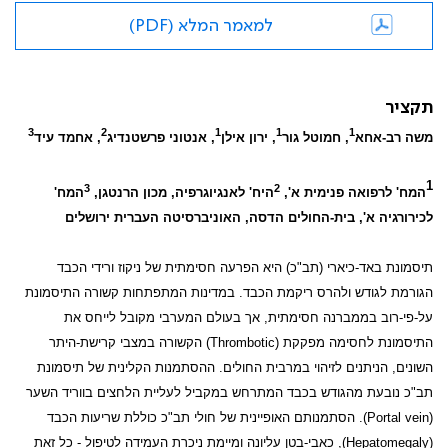
למאמר המלא (PDF)
תקציר
3
2
1
1
1
משה רב-אחא
, חמוטל גור
, ירון אילן
, אנטוני פרשטנדיג
, אחמד עיד
1
3
2
המח' לרפואה פנימית א',
היח' לאנגיוגרפיה, מכון הרנטגן,
המח'
לכירורגיה א', בית-החולים הדסה, האוניברסיטה העברית ירושלים
תיסמונת באד-כיארי (תב"כ) היא הפרעה חסימתית של ניקוז ורידי הכבד
הגורמת לגודש ולהרס ריקמת הכבד. במדינות המתפתחות קשורה התיסמונת
על-פי-רוב בממברנה חסימתית, אך בעולם המערבי מקובל לייחס את
התיסמונת לחסימה מפקקת (
Thrombotic
) הקשורה במצבי קרישת-היתר
השונים, הניתנים לזיהוי במרבית החולים. ההסתמנות הקלינית של תיסמונת
תב"כ נובעת מהגודש בכבד המתרחש במקביל לעליית הלחצים בווריד השער
(
Portal vein
). הסתמנותם האופיינית של חולי תב"כ כוללת שריעות הכבד
(
Hepatomegaly
), כאבי-בטן עליונה ומיימת ניכרת העמידה לטיפול - כל זאת