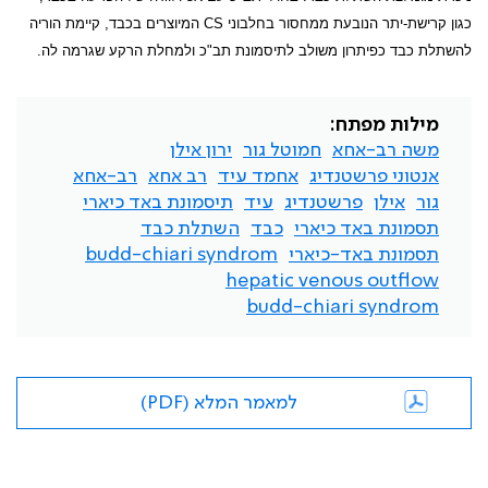
כגון קרישת-יתר הנובעת ממחסור בחלבוני
CS
המיוצרים בכבד, קיימת הוריה
להשתלת כבד כפיתרון משולב לתיסמונת תב"כ ולמחלת הרקע שגרמה לה.
מילות מפתח:
משה רב-אחא
חמוטל גור
ירון אילן
אנטוני פרשטנדיג
אחמד עיד
רב אחא
רב-אחא
גור
אילן
פרשטנדיג
עיד
תיסמונת באד כיארי
תסמונת באד כיארי
כבד
השתלת כבד
תסמונת באד-כיארי
budd-chiari syndrom
hepatic venous outflow
budd-chiari syndrom
למאמר המלא (PDF)