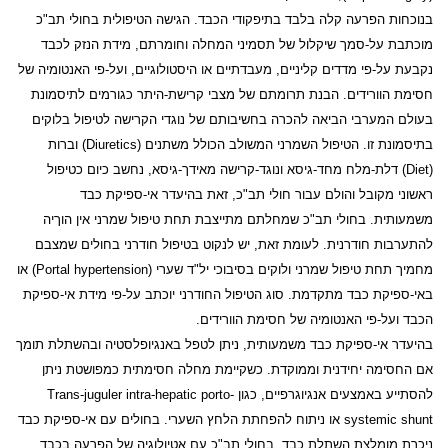
בנוכחות הפרעה קלה בלבד בתיפקודי הכבד. הגישה הטיפולית בחולי תב"כ
מוכתבת על-סמך שיקלול של תסמיני המחלה וחומרתם, מידת הנזק לכבד
נקבעת על-פי מדדים קליניים, מעבדתיים או היסטולוגיים, ועל-פי האנטומיה של
חסימת הוורידים. הבנת תרומתם של מצבי קרישת-היתר כגורמים לתיסמונת
בעולם המערבי הביאה להכרה בחשיבותם של נוגדי הקרישה לטיפול בלוקים
בתיסמונת זו. הטיפול השמרני המשולב הכולל משתנים (
Diuretics
) וברות
(
Diet
) דלת-מלח מחד-גיסא ונוגד-קרישה מאידך-גיסא, נחשב כיום כטיפול
ראשוני מקובל והולם עבור חולי תב"כ, זאת בהיעדר אי-ספיקת כבד
משמעותית. בחולי תב"כ שמחלתם מתייצבת תחת טיפול שמרני אין הוךיה
להתערבות חודרנית. לעומת זאת, יש לנקוט בטיפול חודרני בחולים שמצבם
מחמיך תחת טיפול שמרני ולוקים בסיבוכי יל"ד שערי (
Portal hypertension
) או
באי-ספיקת כבד מתקדמת. סוג הטיפול החודרני יוכתב על-פי מידת אי-ספיקת
הכבד ועל-פי האנטומיה של חסימת הוורידים.
בהיעדר אי-ספיקת כבד משמעותית, ניתן לטפל באנגיופלסטיה ובהשתלת תומך
אם החסימה יחידנית וממוקדת. כשקיימת מחלה חסימתית כמפושטת ניתן
להסתייע באמצעים אנגיוגרפיים, כגון
Trans-juguler intra-hepatic porto-
systemic shunt
או ניתוח להפחתת הלחץ השערי. בחולים עם אי-ספיקת כבד
ניכרת מומלצת השתלת כבד. בחולי תב"כ עם אטיולוגיה של הפרעה בכבד,