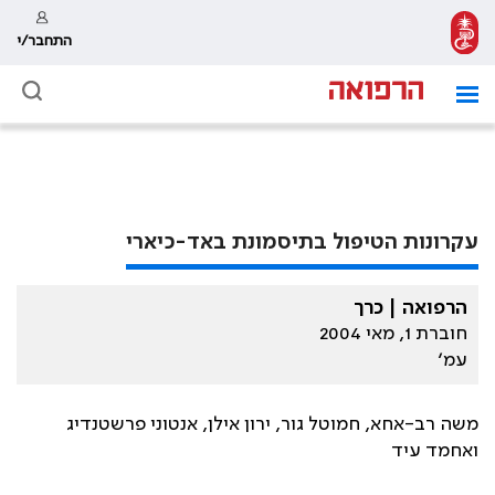
התחבר/י
עקרונות הטיפול בתיסמונת באד-כיארי
הרפואה | כרך
חוברת 1, מאי 2004
עמ׳
משה רב-אחא, חמוטל גור, ירון אילן, אנטוני פרשטנדיג
ואחמד עיד