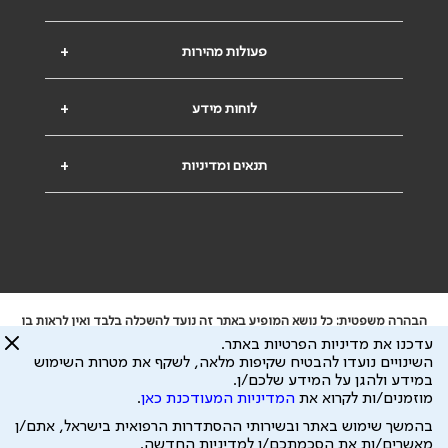
פעולות מהירות
+
לוחות מידע
+
תנאים ומדיניות
+
הבהרה משפטית: כל נושא המופיע באתר זה נועד להשכלה בלבד ואין לראות בו
ייעוץ רפואי או משפטי. אין הר"י אחראית לתוכן המתפרסם באתר זה ולכל נזק
עדכנו את מדיניות הפרטיות באתר.
שעלול להיגרם.
השינויים נועדו להבטיח שקיפות מלאה, לשקף את מטרות השימוש
ידוע לי שהר"י אוספת ושומרת מידע אישי לצורך מתן השרות וכי חלק ממנו עשוי
במידע ולהגן על המידע שלכם/ן.
להיות מועבר לצדדים שלישיים, הכל בכפוף ל
מדיניות הפרטיות
ול
תנאי השימוש
מוזמנים/ות לקרוא את
המדיניות המעודכנת כאן
.
כל הזכויות על המידע באתר שייכות להסתדרות הרפואית בישראל.
בהמשך שימוש באתר ובשירותי ההסתדרות הרפואית בישראל, אתם/ן
פיתוח ע"י
עיצוב ע"י
מאשרים/ות את הסכמתכם/ן למדיניות החדשה.