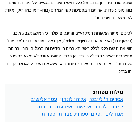
אצבע מורה ביד, והן במובן של כלל ראשי האיברים בגפיים עליונים ותחתונים.
בוהן מופיע פחות, אך תמיד בסמיכות לגף המיוחס (בוהן-יד או בוהן רגל). אגודל
לא נמצא בחיפוש בתנ"ך.
לסיכום,
מתוך המקורות המיקראיים והתנכיים עולה, כי המושג אצבע מובנו
(בלשון יחיד) האצבע המורה (
Index finger
), אך כאשר מופיע ברבים 'אצבעות'
הוא מהווה שם כללי לכלל ראשי-האיברים הן בידיים והן ברגליים. בוהן ובהונות
מתייחסים לאצבע הגדולה הן ביד והן ברגל. המושג אגודל לא נמצא בחיפוש
שלנו בתנ"ך, אך במקורות מאוחרים יותר הוא מייצג את האצבע הגדולה הן ביד
והן ברגל.
מילות מפתח:
אפרים ד' לייבנר
אליהו לונדון
עפר אלישוב
לייבנר
לונדון
אלישוב
אצבעות
בהונות
אגודלים
גפיים
ספרות עברית
ספרות