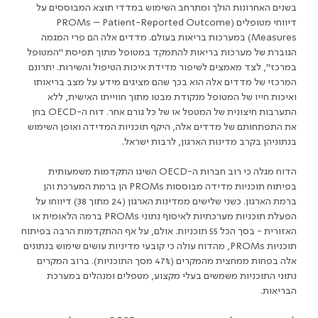
בשנים האחרונות הולך ומתרחב השימוש במדדי תוצא המבוססים על
דיווחי מטופלים (
PROMs – Patient-Reported Outcome
Measures
) במערכות בריאות בעולם. מדדים אלה הם פרי המגמה
הגוברת של מערכות בריאות להתמקד במטופל מתוך תפיסת "המטופל
במרכז", לצד מאמצים לשיפור מדידת איכות הטיפול והשירות. יתרונם
המרכזי של מדדים אלה הוא בכך שהם מציגים מידע על מצב בריאותו
ואיכות חייו של המטופל מנקודת מבטו מתוך חווייתו האישית, ללא
התערבות חיצונית של המטפל או של כל גורם אחר. דוח ה-
OECD
בחן
את התפתחותם של מדדים אלה, היקף תוכניות המדידה ואופן השימוש
בנתוניהן בקרב מדינות הארגון, לרבות ישראל.
הדוח מגלה כי רוב חברות ה-
OECD
השיגו התקדמות משמעותית
בפיתוח תוכניות מדידה מבוססות
PROMs
הן ברמת המערכת והן
ברמת הארגון. כשני שלישים ממדינות הארגון (24 מתוך 38) דיווחו על
הפעלת תוכניות מערכתיות לאיסוף נתוני
PROMs
ברמה הלאומית או
האזורית - בסך הכל 55 תוכניות. אולם, על אף ההתקדמות הרבה בפיתוח
תוכניות
PROMs
, מהדוח עולה כי קובעי מדיניות עושים שימוש בנתונים
אלה בפחות ממחצית מהמקרים (47% מסך התוכניות). ברוב המקרים
נתוני התוכניות משמשים בעלי מקצוע, מטפלים ומנהלים במערכת
הבריאות.