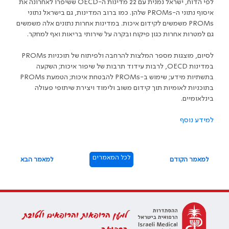
לפי הדוח, ישראל נמנית עם 22 מדינות ה-
OECD
ששיפרו לאחרונה את
איסוף נתוני ה-
PROMs
שלהן. כמו ברוב המדינות, גם בישראל נתוני
PROMs
משמשים לקידום איכות. במדינות אחרות נתונים אלה משמשים
גם למטרות אחרות כגון פיקוח ובקרה על שירותי בריאות ואף למחקר.
לסיום, מוצגות מספר המלצות להרחבה ולפיתוח של תוכניות
PROMs
במדינות
OECD
, לרבות עידוד תרבות של שיפור איכות; השקעה
בתשתיות מידע; שימוש ב-
PROMs
להבטחת איכות; הטמעת
PROMs
בתוכניות לאומיות תוך קידום משוב ולימוד ויצירת שיתופי פעולה
בינלאומיים.
למידע נוסף
לכל המאמרים
למאמר הקודם
למאמר הבא
למען הרופאות והרופאים ולטובת