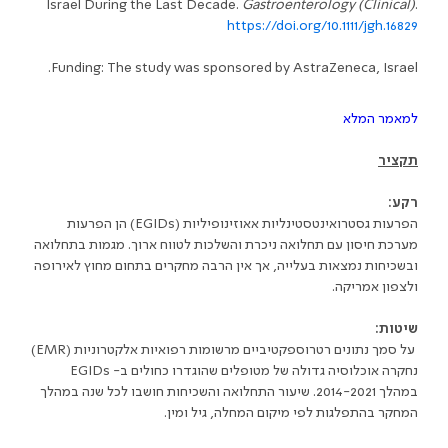
Israel During the Last Decade.
Gastroenterology (Clinical)
.
https://doi.org/10.1111/jgh.16829
Funding: The study was sponsored by AstraZeneca, Israel.
למאמר המלא
תקציר
רקע:
הפרעות גסטרואינטסטינליות אאוזינופיליות (EGIDs) הן הפרעות
מערכת חיסון עם תחלואה ניכרת והשלכות לטווח ארוך. מגמות בתחלואה
ובשכיחות נמצאות בעלייה, אך אין הרבה מחקרים בתחום מחוץ לאירופה
ולצפון אמריקה.
שיטות:
על סמך נתונים רטרוספקטיביים מרשומות רפואיות אלקטרוניות (EMR)
נחקרה אוכלוסיה גדולה של מטופלים שהוגדרו כחולים ב- EGIDs
במהלך 2014-2021. שיעור התחלואה והשכיחות חושבו לכל שנה במהלך
המחקר בהתפלגות לפי מיקום המחלה, גיל ומין.