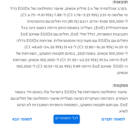
תוצאות:
בקרב אוכלוסייה של 2.4 מיליון אנשים, שיעור התחלואה של EGIDs גדל
פי שלושה מ-2.51 (95% CI: 1.78–3.23) ל-7.88 (95% CI: 6.75–9.01)
ל-100,000 שנות-אדם. רובם (85.1%) היו חולים עם אזופגיטיס
אאוזינופילית (EoE). העלייה במגמת הזמן הייתה כמעט זהה בכל
הקבוצות המשניות, כולל חולי EoE, חולים עם EGIDs שאינם EoE
וחולים עם EGIDs עם מעורבות אוסופגיאלית. שכיחות EGIDs גדלה
מ-14.53 (95% CI: 12.80–16.26) ל-51.43 (95% CI: 48.60–54.26)
ל-100,000 אנשים. בשנת 2021, בסיום תקופת המעקב, השכיחות של
EoE הייתה 39.54 (95% CI: 37.05–42.02) ל-100,000 אנשים, ושכיחות
ה-EGID שאינם EoE הייתה 11.89 (95% CI: 10.53–13.26) ל-100,000
אנשים.
מסקנות:
שיעור התחלואה והשכיחות של EGIDs בישראל עלו באופן חד בעשור
האחרון. התרומה העיקרית הגיעה מעליית שיעור התחלואה של חולים עם
EoE. עם תום תקופת המעקב, המגמות הזמניות המוגברות לא הגיעו
לשיא.
לכל המאמרים
למאמר הקודם
למאמר הבא