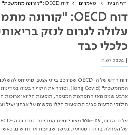
דף הבית
מאמרים
דוח OECD: "קורונה מתמשכת" (Long Covid) עלולה לגרום לנזק בריאותי ארוך טווח ולנטל כלכלי כבד
עלולה לגרום לנזק בריאותי
כלכלי כבד
11.07.2024
|
דוח חדש של ה-
OECD
שפורסם ביוני 2024, מת
המתמשכת" (
long Covid
), וסוקר את היקף הבעיה במדינות 
ארבע שנים מאז התפרצות המגיפה, תופעות הלוואי ארוכות ה
חילוקי הדעות סביב התופעות הללו מקשים על אבחון יעיל ועל
על פי הדוח, 10%-30% מאוכלוסיית המדינות החברות ה-
ECD
של המחלה בדרגה מסוימת במשך שבועות או חודשים, כאשר ה