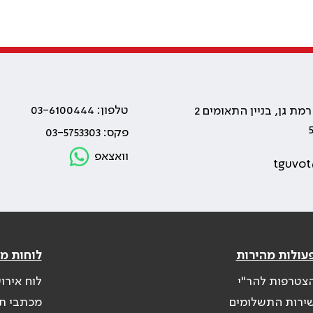
טלפון: 03-6100444
פקס: 03-5753303
וואצאפ
tguvot
עולות מהירות
לוחות מ
צטרפות להר"י
לוח אירו
ירות התשלומים
מכתבי ת