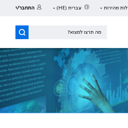
לות מהירות
עברית (HE)
התחבר/י