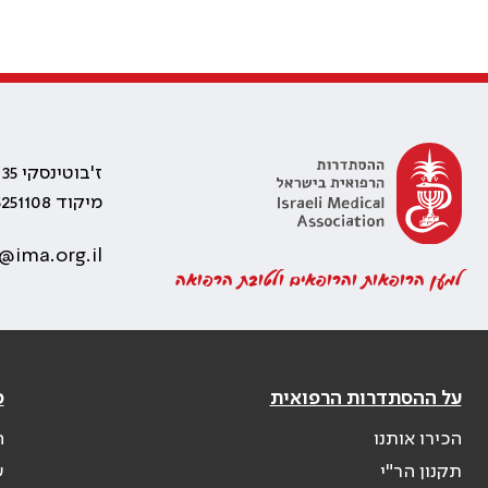
ז'בוטינסקי 35 רמת גן, בניין התאומים 2
מיקוד 5251108
@ima.org.il
למען הרופאות והרופאים ולטובת הרפואה
על ההסתדרות הרפואית
פ
הכירו אותנו
ה
תקנון הר"י
ש