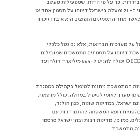
בודדות, כך על פי הדוח, שמפעילות מעקב
לאומי אחר תופעות ארוכות טווח של המחלה. יותר ממחצית בני ה- 21 ומעלה בישראל דיווחו על תסמין אחד או
שחלו בקורונה, כאשר אחד התסמינים הנפוצים הוא אובדן זיכרון
על מערכות הבריאות, אלא גם נטל כלכלי
לים מקורונה מתמשכת דיווחו על תסמינים מתמשכים שמגבילים
OEC
יכולה להגיע ל-864 מיליארד דולר ועד
ונה המתמשכת ניתנות לטיפול בקהילה במסגרת
קימו מערך לאומי לטיפול במחלה, כולל מרפאות
וגם ישראל. במדינות שונות, כגון הולנד,
ת בהפניית רופא המשפחה להתמודדות עם
. כמו כן, מדינות רבות ובהן ישראל פרסמו
ונה מתמשכת.