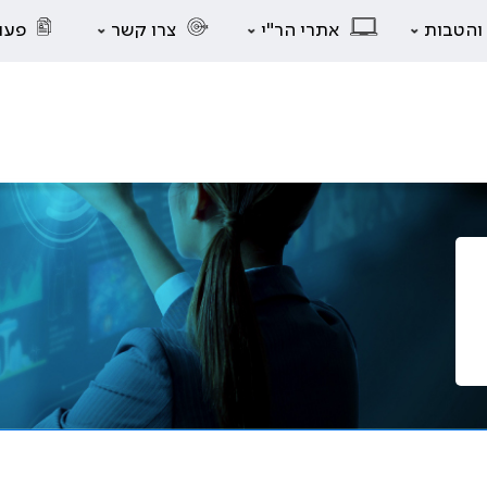
 והטבות
אתרי הר"י
צרו קשר
פעו