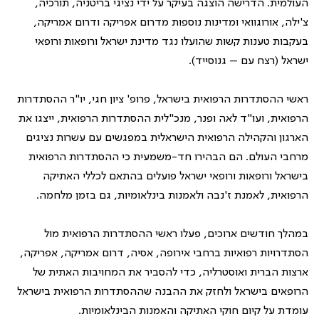
העולמית. הדרישה הוצגה בעיקר על ידי נציגי בריטניה, תורכיה,
צ'ילה, אורוגוואי ומדינות נוספות מדרום אפריקה ודרום אמריקה,
בעקבות טענות קשות שהועלו נגד מדינת ישראל ורופאות ורופאי
ישראל (רצח עם – גנוסייד).
ראשי ההסתדרות הרפואית בישראל, פרופ' ציון חגי, יו"ר ההסתדרות
הרפואית, ועו"ד לאה ופנר, מנכ"לית ההסתדרות הרפואית, ייצגו את
הארגון והקהילה הרפואית הישראלית במפגשים עם עשרות נציגים
מרחבי העולם. הם הבהירו חד-משמעית כי ההסתדרות הרפואית
בישראל ורופאות ורופאי ישראל פועלים בהתאם לכללי האתיקה
הרפואית, לאמנת ז'נבה ולאמנות בינלאומיות, גם בזמן מלחמה.
במהלך חודשים ארוכים, פעלו ראשי ההסתדרות הרפואית מול
הסתדרויות רפואיות ברחבי אירופה, אסיה, דרום אמריקה, אפריקה,
ארצות הברית ואוסטרליה, כדי להסביר את המחויבות האתית של
הרופאים בישראל ולחזק את ההבנה שההסתדרות הרפואית בישראל
עומדת על קיום חוקי האתיקה והאמנות הבינלאומיות.