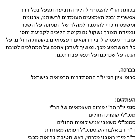
בכוונת הר"י להצטרף להליך התביעה ונפעל בכל דרך
אפשרית ובכל האמצעים העומדים לרשותנו, ארגונית
ומשפטית כדי להתנגד למהלך של הממונה על השכר
ובמידת הצורך נשקול גם נקיטת הליכים לקביעת יחסי
עובד- מעסיק לגבי הרופאים העצמאיים בקופות החולים, על
כל המשתמע מכך. נמשיך לעדכן אתכם על המהלכים לטובת
הגנה על שכרכם ועל תנאי עבודתכם.
בברכה,
פרופ' ציון חגי יו"ר ההסתדרות הרפואית בישראל
העתקים:
סגני יו"ר הר"י פורום העצמאיים של הר"י
מנכ"לי קופות החולים
סמנכ"לי משאבי אנוש קופות החולים
ד"ר דב אלבורקק,סמנכ"ל רפואה מאוחדת
ד"ר מירי ראובני מזרחי, ראש חטיבת בריאות מכבי