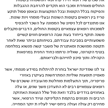
את שכרם של רופאי הילדים ורופאי המשפחה בקופות
החולים מאוחדת ומכבי הוא תקדים להרחבת ההגבלות
והפיקוח בכלל הקופות ובכל המקצועות ובאופן פסול תוקע
טריז בין רופאים בקופות השונות ובעלי מומחי ויות שונות.
אנו מתנגדים לכל ניסיון של הממונה על השכר להכפיף
לסמכותו רופאים עצמאיים בקופות החולים, הדברים מקבלים
משנה תוקף בייחוד בעת שבה הרופאים חווים קשיים
משמעותיים בסביבת עבודתם, בטיחותם וביתר שאת לאחר
תקופה ממושכת ומאתגרת של משבר קשה מנשוא במלחמה
בנגיף הקורונה, שאליה נרתמו כחוד החנית במרפאות
הקהילה ותוך סיכון לחייהם ולבריאותם.
צר לנו שמדינת ישראל בוחרת להיתלות במידע מגמתי, אשר
מאפיין תופעות שוליות המתרחשות בעיקרן באזורי
פריפריה, תוך התעלמות מוחלטת מהעובדה ששכרם של
רופאים עצמאיים רבים לא התעדכן משך שנים, או עלה
באחוזים בודדים בלבד וזאת מול שלל הוצאות האחזקה
הרבים וה מגוונים בהקמת הקליניקה וציוד הרפואי, אשר
מחירם רק עולה ועולה ביחס ישיר לעליו ת יוקר המחייה.