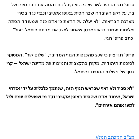
פרופ' חגי הבהיר לשר שי כי הוא קיבל בתדהמה את דבר מיניו של
בר, על רקע העובדה שבר הסית באופן אקטיבי ונבזי נגד בכירי
מערכת הבריאות. "לא יעלה על הדעת כי אדם כזה שמעודד הסתה
ואלימות יעמוד בראש ארגון שאמור לייצג את מדינת ישראל בעול"
כתב פרופ' חגי
.
פרופ' חגי ציין כי 20% מהכנסות הגוף המדובר
, "
שלום קור
",
המסונף
לסוכנות היהודית, מקורן בהקצבות ותמיכות של מדינת ישראל – קרי
כסף של משלמי המסים בישראל
.
"
לא סביר ולא ראוי שבראש הגוף הזה, שנתמך כלכלית על ידי אזרחי
ישראל, יעמוד אדם שהסית באופן אקטיבי נגד מי שפועלים יומם וליל
למען אותם אזרחים
".
מצ
"
ב המכתב המלא