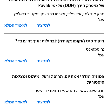
'שיטה' ולא 'רצועות': הטיפול בדיספלזיה התפתחותית
של מיפרק הירך (DDH) על-פי Pavlik
מרק אידלמן, אלי פלד, אלכסנדר כצמן וויקטור ביאליק
עמ'
לתקציר
למאמר המלא
דיקור סיני (אקופונקטורה) לבחילות: איך זה עובד?
נח סמואלס
עמ'
לתקציר
למאמר המלא
אמוניה ומלחי אמוניום: תרופה ורעל, מיתוס ומציאות
היסטורית
יורם פינקלשטיין, חנן שניידר ואורי וורמסר
עמ'
לתקציר
למאמר המלא