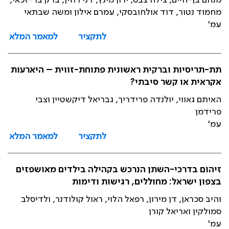
מנחם בן-חיים, צילה צבס, ירון מינץ, דני רוזין, ברק בר-זכאי,
מחמוד נטור, דוד אולחובסקי, עמרם אילון ומשה שבתאי
עמ'
לתקציר
למאמר המלא
תת-תריסיות וברקית ראשונית פתוחת-זווית – היארעות
אקראית או קשר סיבתי?
האיתם גאווי, יולנדה פרידריך, גבריאל דיקשטיין וצבי
פרידמן
עמ'
לתקציר
למאמר המלא
זיהום בדרכי-השתן הנרכש בקהילה בילדים מאושפזים
בצפון ישראל: מחוללים, רגישות ודימות
והיב סכראן, דן מירון, רפאל הלוי, ראול קולודנר, ולדיסלב
סמולקין ואריאל קורן
עמ'