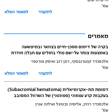
חיים הרשקו
עמ'
לתקציר
למאמר המלא
מאמרים
בקרה של דימום מסכן-חיים בצוואר ובמיפשעה
באמצעות צנתר על-שם פולי בחולים עם חבלה חודרת
אלכסנדר קנטרובסקי, רונן רוב ואיסק פורטנוי
עמ'
לתקציר
למאמר המלא
דמומת תת-אקרומיאלית (Subacromial hematoma)
בעקבות קרע עצמוני (ספונטני) של השרוול המסובב
אלכסנדר רוזין, אליסיה נכטיגל ואילנה אורן
עמ'