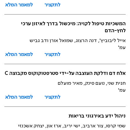
לתקציר
למאמר המלא
המשכיות טיפול לקויה: מיכשול בדרך לאיזון ערכי
לחץ-הדם
אייל ליבוביץ', דנה הרצוג, שמואל אורן ודב גביש
עמ'
לתקציר
למאמר המלא
אלח דם ודלקת העוצבה על-ידי סטרפטוקוקוס מקבוצה C
חגית שני, נועם פינק, מאיר מועלם
עמ'
לתקציר
למאמר המלא
ניהול ידע באירגוני בריאות
שמי קרסו, צור ארביב, ישי יריב, ארז און, יצחק אשכנזי