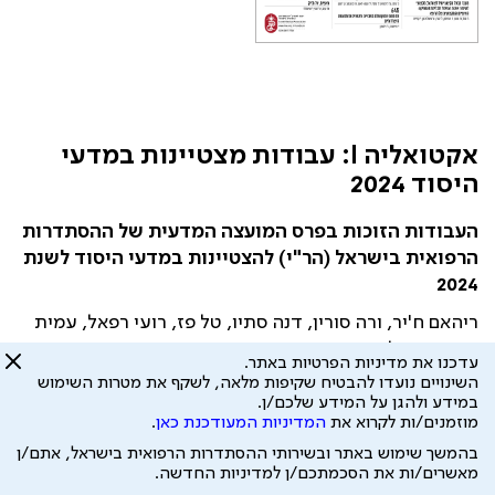
אקטואליה I: עבודות מצטיינות במדעי
היסוד 2024
העבודות הזוכות בפרס המועצה המדעית של ההסתדרות
הרפואית בישראל (הר"י) להצטיינות במדעי היסוד לשנת
2024
ריהאם ח'יר, ורה סורין, דנה סתיו, טל פז, רועי רפאל, עמית
שמש, שירלי גרינבאום
עדכנו את מדיניות הפרטיות באתר.
עמ' 616-620
השינויים נועדו להבטיח שקיפות מלאה, לשקף את מטרות השימוש
לתקציר
למאמר המלא
במידע ולהגן על המידע שלכם/ן.
מוזמנים/ות לקרוא את
המדיניות המעודכנת כאן
.
בהמשך שימוש באתר ובשירותי ההסתדרות הרפואית בישראל, אתם/ן
מאשרים/ות את הסכמתכם/ן למדיניות החדשה.