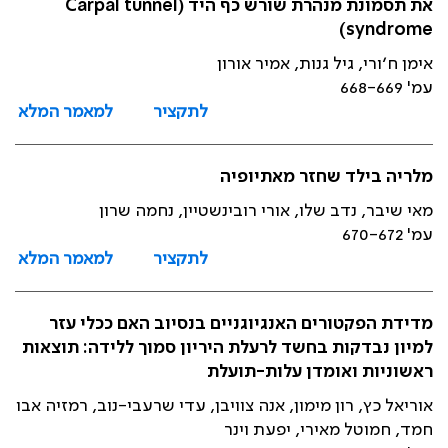
את תסמונת מנהרת שורש כף היד (Carpal tunnel
syndrome)
אימן ח׳ורי, גיל גנות, אמיר אורון
עמ' 668-669
לתקציר
למאמר המלא
מלריה בילד שחזר מאתיופיה
מאי שיבר, נדב שלו, אורי רובינשטיין, נחמה שרון
עמ' 670-672
לתקציר
למאמר המלא
מדידת הפקטורים האנגיוגניים בנסיוב האם ככלי עזר
למיון נבדקות בחשד לרעלת היריון סמוך ללידה: תוצאות
ראשוניות ואומדן עלות-תועלת
אוריאל כץ, רון מימון, אנה צוויבן, עדי שרעבי-נוב, רמזיה אבו
חמד, חמוטל מאירי, יפעת וינר