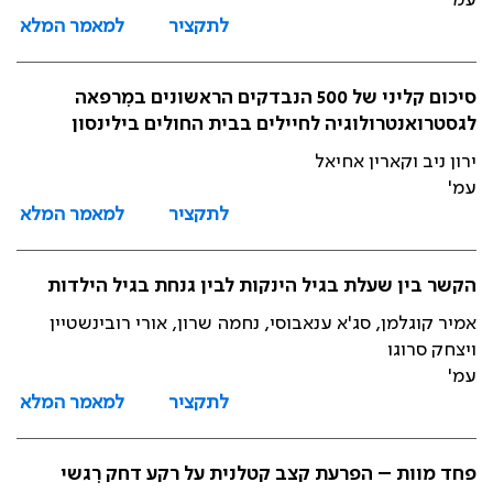
עמ'
לתקציר
למאמר המלא
סיכום קליני של 500 הנבדקים הראשונים במִרפאה
לגסטרואנטרולוגיה לחיילים בבית החולים בילינסון
ירון ניב וקארין אחיאל
עמ'
לתקציר
למאמר המלא
הקשר בין שעלת בגיל הינקות לבין גנחת בגיל הילדות
אמיר קוגלמן, סג'א ענאבוסי, נחמה שרון, אורי רובינשטיין
ויצחק סרוגו
עמ'
לתקציר
למאמר המלא
פחד מוות – הפרעת קצב קטלנית על רקע דחק רִגשי