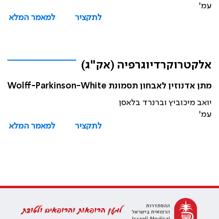
עמ'
לתקציר
למאמר המלא
אלקטרוקרדיוגרפיה (אק"ג)
מתן אדנוזין לאבחון תסמונת Wolff-Parkinson-White
יואב מיכוביץ וברנרד בלאסן
עמ'
לתקציר
למאמר המלא
למען הרופאות והרופאים ולטובת