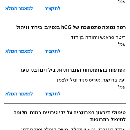
עמ'
לתקציר
למאמר המלא
רמה נמוכה מתמשכת של hCG בנסיוב: בירור וניהול
ריטה פראנש ויהודה בן דוד
עמ'
לתקציר
למאמר המלא
הפרעות בהתפתחות החברותיוּת בילדים ובני נוער
יעל ברוקנר, איריס מנור וגיל זלצמן
עמ'
לתקציר
למאמר המלא
טיפולי דיכאון במבוגרים על ידי גירויים במוח: חלופה
לטיפול בתרופות
עודד רוזנברג, נטע שינפלד, משה קוטלר ופנחס דנון