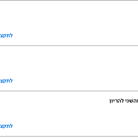
לתקצי
לתקצי
שני להריון
לתקצי