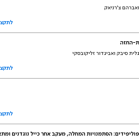
ואברהם צ'רניאק
לתקצי
ית-החזה
 גלית סיבק ואביגדור זליקובסקי
לתקצי
לתקצי
כנגד פוספוליפידים: הסתמנויות המחלה, מעקב אחר כייל נוגדנים ו