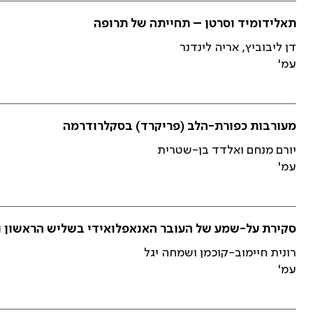
תאלידומיד וסרטן – תחייתה של תרופה
דן ליבוביץ, אריה לינדנר
עמ'
מעורבות כפורת-הלב (פריקרד) בסקלרודרמה
יורם מנחם ואלדד בן-שטרית
עמ'
סקירת על-שמע של העובר האנאפלואידי בשליש הראשון וה
רונית חיימוב-קוכמן ושמחה יגל
עמ'