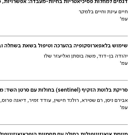
דגמים למחלות פסיכיאטריות בחיות-מעבדה: אפשרויות, 
חיים עינת וחיים בלמקר
עמ'
שימוש בלאפארוסקופיה בהערכה וטיפול בשאת בשחלה וב
יהודה בן-דוד, משה בוסתן ואליעזר שלו
עמ'
סריקת בלוטת הזקיף (sentinel) בחולות עם סרטן השד: מחקר אימות ותוצאות ראשוניות
אבירם ניסן, רם שפירא, רולנד חישין, עודד זמיר, דיאנה פרוס,
עמ'
מיימת איאוזינופילית בחולה עם תסמונת היפראיאוזינופיל