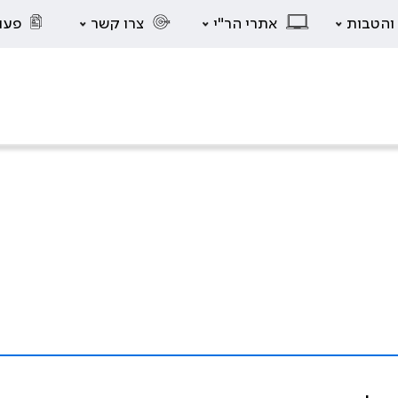
 והטבות
אתרי הר"י
צרו קשר
פעו