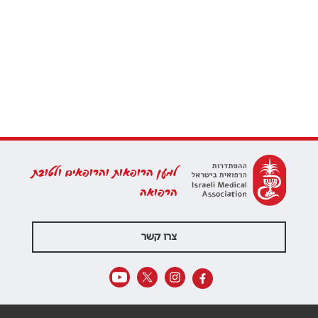
למען הרופאות והרופאים ולטובת
הרפואה
צרו קשר