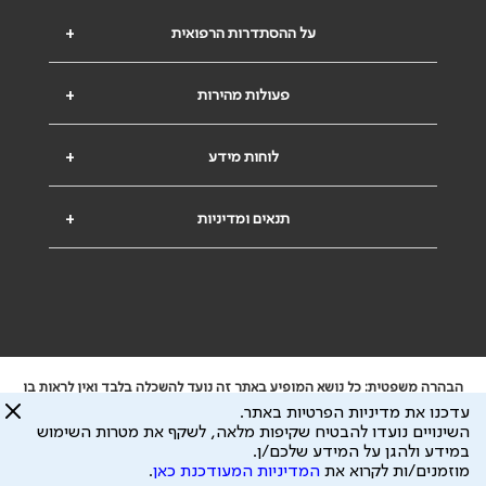
על ההסתדרות הרפואית
+
פעולות מהירות
+
לוחות מידע
+
תנאים ומדיניות
+
הבהרה משפטית: כל נושא המופיע באתר זה נועד להשכלה בלבד ואין לראות בו
ייעוץ רפואי או משפטי. אין הר"י אחראית לתוכן המתפרסם באתר זה ולכל נזק
עדכנו את מדיניות הפרטיות באתר.
שעלול להיגרם.
השינויים נועדו להבטיח שקיפות מלאה, לשקף את מטרות השימוש
ידוע לי שהר"י אוספת ושומרת מידע אישי לצורך מתן השרות וכי חלק ממנו עשוי
במידע ולהגן על המידע שלכם/ן.
להיות מועבר לצדדים שלישיים, הכל בכפוף ל
מדיניות הפרטיות
ול
תנאי השימוש
מוזמנים/ות לקרוא את
המדיניות המעודכנת כאן
.
כל הזכויות על המידע באתר שייכות להסתדרות הרפואית בישראל.