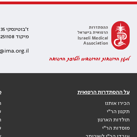
ז'בוטינסקי 35 רמת גן, בניין התאומים 2
מיקוד 5251108
@ima.org.il
למען הרופאות והרופאים ולטובת הרפואה
על ההסתדרות הרפואית
פ
הכירו אותנו
ה
תקנון הר"י
ש
תולדות הארגון
ה
מוסדות הר"י
ע
עובדי הר"י לשירותך
א