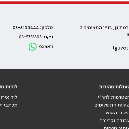
טלפון: 03-6100444
פקס: 03-5753303
וואצאפ
tguvot
עולות מהירות
לוחות מי
צטרפות להר"י
לוח אירו
ירות התשלומים
מכתבי ת
אזור האישי
בודה וקריירה
יתור טפסים