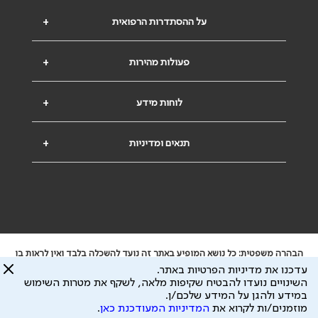
על ההסתדרות הרפואית
+
פעולות מהירות
+
לוחות מידע
+
תנאים ומדיניות
+
הבהרה משפטית: כל נושא המופיע באתר זה נועד להשכלה בלבד ואין לראות בו
ייעוץ רפואי או משפטי. אין הר"י אחראית לתוכן המתפרסם באתר זה ולכל נזק
עדכנו את מדיניות הפרטיות באתר.
שעלול להיגרם.
השינויים נועדו להבטיח שקיפות מלאה, לשקף את מטרות השימוש
ידוע לי שהר"י אוספת ושומרת מידע אישי לצורך מתן השרות וכי חלק ממנו עשוי
במידע ולהגן על המידע שלכם/ן.
להיות מועבר לצדדים שלישיים, הכל בכפוף ל
מדיניות הפרטיות
ול
תנאי השימוש
מוזמנים/ות לקרוא את
המדיניות המעודכנת כאן
.
כל הזכויות על המידע באתר שייכות להסתדרות הרפואית בישראל.