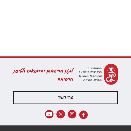
למען הרופאות והרופאים ולטובת
הרפואה
צרו קשר