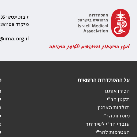
ז'בוטינסקי 35 רמת גן, בניין התאומים 2
מיקוד 5251108
@ima.org.il
למען הרופאות והרופאים ולטובת הרפואה
על ההסתדרות הרפואית
פ
הכירו אותנו
ה
תקנון הר"י
ש
תולדות הארגון
ה
מוסדות הר"י
ע
עובדי הר"י לשירותך
א
הצטרפות להר"י
ע