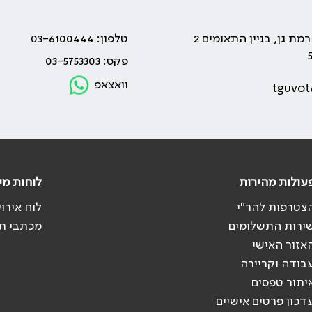
טלפון: 03-6100444
פקס: 03-5753303
וואצאפ
tguvot
עולות מהירות
לוחות מי
צטרפות להר"י
לוח אירו
ירות התשלומים
מכתבי ת
אזור האישי
בודה וקריירה
יתור טפסים
דכון פרטים אישיים