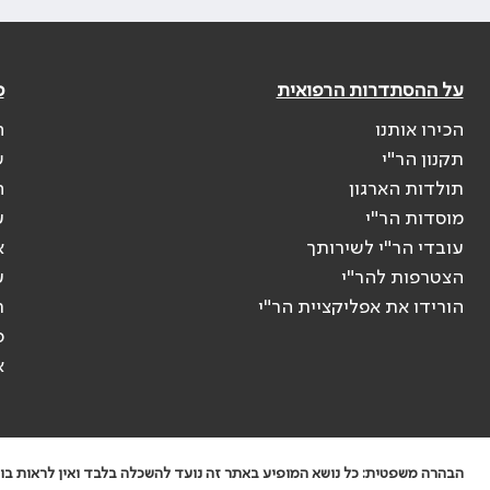
על ההסתדרות הרפואית
פ
הכירו אותנו
ה
תקנון הר"י
ש
תולדות הארגון
ה
מוסדות הר"י
ע
עובדי הר"י לשירותך
א
הצטרפות להר"י
ע
הורידו את אפליקציית הר"י
ר
ס
א
הבהרה משפטית: כל נושא המופיע באתר זה נועד להשכלה בלבד ואין לראות בו י