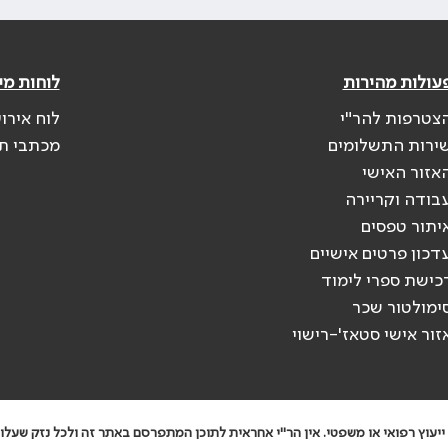
עולות מהירות
לוחות מי
צטרפות להר"י
לוח אירו
ירות התשלומים
מכתבי ת
אזור האישי
בודה וקריירה
יתור טפסים
דכון פרטים אישיים
כישת ספרי לימוד
ימולטור שכר
זור אישי סטאז'-רישוי
יעוץ רפואי או משפטי. אין הר"י אחראית לתוכן המתפרסם באתר זה ולכל נזק שעלול