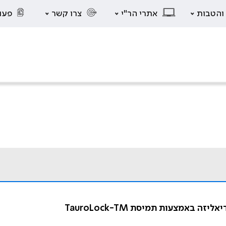
 והטבות
אתרי הר"י
צרו קשר
פעו
באמצעות תמיסת TauroLock-TM