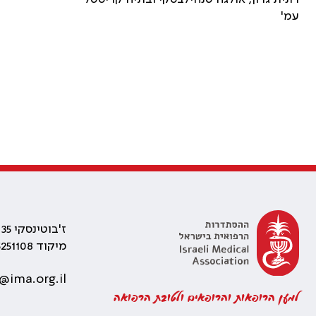
עמ'
ז'בוטינסקי 35 רמת גן, בניין התאומים 2
מיקוד 5251108
@ima.org.il
למען הרופאות והרופאים ולטובת הרפואה