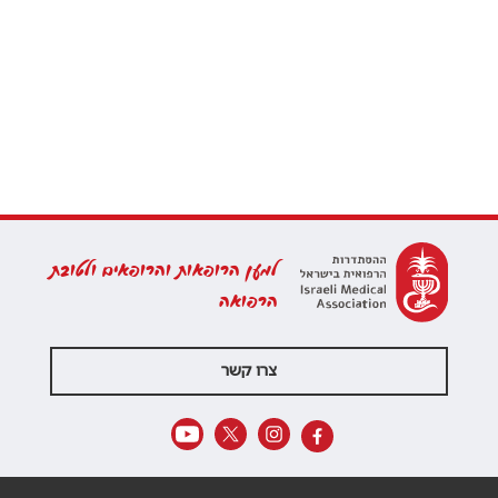
למען הרופאות והרופאים ולטובת
הרפואה
צרו קשר