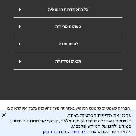
על ההסתדרות הרפואית
+
פעולות מהירות
+
לוחות מידע
+
תנאים ומדיניות
+
הבהרה משפטית: כל נושא המופיע באתר זה נועד להשכלה בלבד ואין לראות בו
ייעוץ רפואי או משפטי. אין הר"י אחראית לתוכן המתפרסם באתר זה ולכל נזק
עדכנו את מדיניות הפרטיות באתר.
שעלול להיגרם.
השינויים נועדו להבטיח שקיפות מלאה, לשקף את מטרות השימוש
ידוע לי שהר"י אוספת ושומרת מידע אישי לצורך מתן השרות וכי חלק ממנו עשוי
במידע ולהגן על המידע שלכם/ן.
להיות מועבר לצדדים שלישיים, הכל בכפוף ל
מדיניות הפרטיות
ול
תנאי השימוש
מוזמנים/ות לקרוא את
המדיניות המעודכנת כאן
.
כל הזכויות על המידע באתר שייכות להסתדרות הרפואית בישראל.