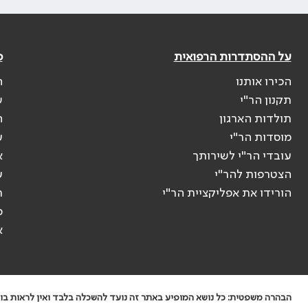
על ההסתדרות הרפואית
פ
הכירו אותנו
ה
תקנון הר"י
ש
תולדות הארגון
ה
מוסדות הר"י
ע
עובדי הר"י לשירותך
א
הצטרפות להר"י
ע
הורידו את אפליקציית הר"י
ר
ס
א
הבהרה משפטית: כל נושא המופיע באתר זה נועד להשכלה בלבד ואין לראות בו י