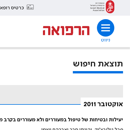
כרטיס רופא
ניווט
תוצאת חיפוש
אוקטובר 2011
יעילות ובטיחות של טיפול במעוררים ולא מעוררים בקרב מבוגרים הלוקים בהפרעת ליק
פבל גולובצ'יק, יהונתן סבר ואברהם ויצמן