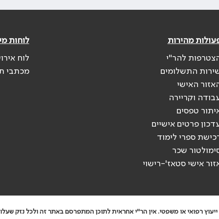
עולות מהירות
לוחות מי
צטרפות להר"י
לוח אירו
ירות התשלומים
מכתבי ת
אזור האישי
בודה וקריירה
יתור טפסים
דכון פרטים אישיים
כישת ספרי לימוד
ימולטור שכר
זור אישי סטאז'-רישוי
יעוץ רפואי או משפטי. אין הר"י אחראית לתוכן המתפרסם באתר זה ולכל נזק שעלול