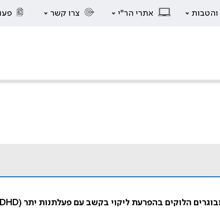
 והטבות
אתרי הר"י
צרו קשר
פעו
וי בקשב עם פעלתנות יתר (Attention Deficit Hyperactivity Disorder – ADHD)