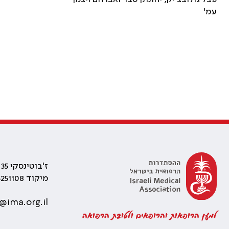
עמ'
ז'בוטינסקי 35 רמת גן, בניין התאומים 2
מיקוד 5251108
@ima.org.il
למען הרופאות והרופאים ולטובת הרפואה