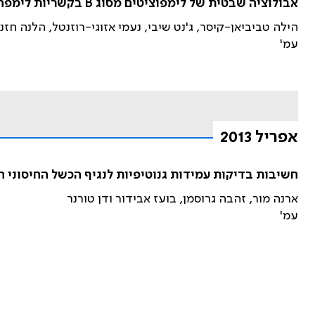
אבולוציה שבטית של לימפוציטים מסוג B בקשריות לימפה תגובתיות ממקור אנושי המודגמת על ידי עצי שושלת
הילה טביביאן-קיסר, ג'נט שיבי, נעמי אזוגי-רוזנטל, הלנה חז
עמ'
אפריל 2013
חשיבות בדיקות עמידות גנוטיפיות לנגיף הכשל החיסוני הנרכש (HIV) והשפעתן על ההחלטות
ארנה מור, זהבה גרוסמן, בועז אבידור ודן טורנר
עמ'