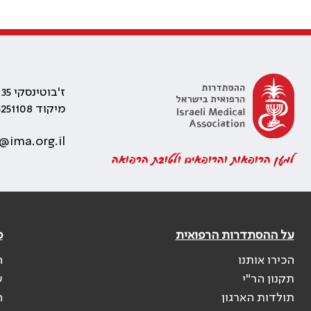
ז'בוטינסקי 35 רמת גן, בניין התאומים 2
מיקוד 5251108
@ima.org.il
למען הרופאות והרופאים ולטובת הרפואה
על ההסתדרות הרפואית
פ
הכירו אותנו
ה
תקנון הר"י
ש
תולדות הארגון
ה