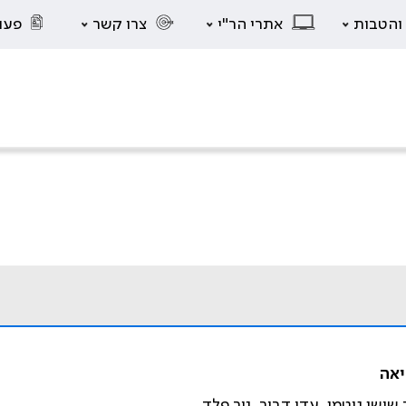
 והטבות
אתרי הר"י
צרו קשר
פעו
יאה
 שושן גוטמן, עדי דביר, ניר פלד