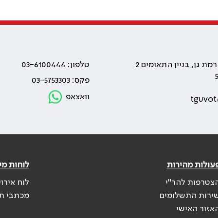
טלפון: 03-6100444
פקס: 03-5753303
וואצאפ
tguvot
עולות מהירות
לוחות מי
צטרפות להר"י
לוח אירו
ירות התשלומים
מכתבי ת
אזור האישי