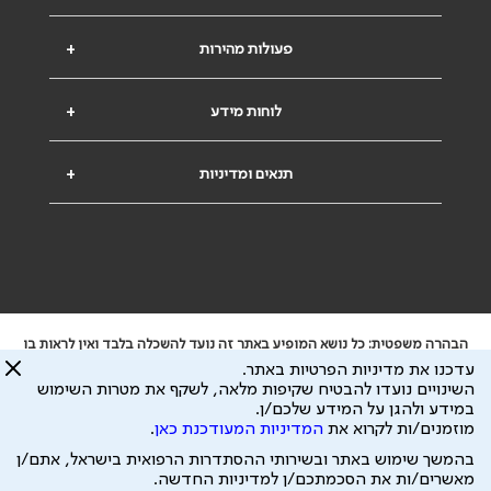
פעולות מהירות
+
לוחות מידע
+
תנאים ומדיניות
+
הבהרה משפטית: כל נושא המופיע באתר זה נועד להשכלה בלבד ואין לראות בו
ייעוץ רפואי או משפטי. אין הר"י אחראית לתוכן המתפרסם באתר זה ולכל נזק
עדכנו את מדיניות הפרטיות באתר.
שעלול להיגרם.
השינויים נועדו להבטיח שקיפות מלאה, לשקף את מטרות השימוש
ידוע לי שהר"י אוספת ושומרת מידע אישי לצורך מתן השרות וכי חלק ממנו עשוי
במידע ולהגן על המידע שלכם/ן.
להיות מועבר לצדדים שלישיים, הכל בכפוף ל
מדיניות הפרטיות
ול
תנאי השימוש
מוזמנים/ות לקרוא את
המדיניות המעודכנת כאן
.
כל הזכויות על המידע באתר שייכות להסתדרות הרפואית בישראל.
בהמשך שימוש באתר ובשירותי ההסתדרות הרפואית בישראל, אתם/ן
פיתוח ע"י
עיצוב ע"י
מאשרים/ות את הסכמתכם/ן למדיניות החדשה.