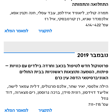
התחלואה והתמותה
תמרה קוליץ, ליאוניד אידלמן, עבד עסלי, חנה וקנין אסא,
אלכסנדר שגיא, רן קורנובסקי, איל רז
עמ' 414-422
לתקציר
למאמר המלא
נובמבר 2019
פרוטוקול חדש לטיפול בכאב וחרדה בילדים עם כוויות –
פיתוח, הטמעה ותוצאות ראשוניות בבית החולים
האוניברסיטאי הדסה עין כרם
הילה אלפסי, יאיר שחר, אלכס מרגוליס, דלית עמאר לישה,
אליעד דוידסון, רונית מידן, ברכה גרוסמן, רים מצארוה, דוד
גוזל
עמ' 711-715
לתקציר
למאמר המלא