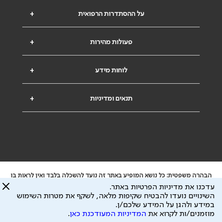
על ההסתדרות הרפואית
+
פעולות מהירות
+
לוחות מידע
+
תנאים ומדיניות
+
הבהרה משפטית: כל נושא המופיע באתר זה נועד להשכלה בלבד ואין לראות בו
ייעוץ רפואי או משפטי. אין הר"י אחראית לתוכן המתפרסם באתר זה ולכל נזק
עדכנו את מדיניות הפרטיות באתר.
שעלול להיגרם.
השינויים נועדו להבטיח שקיפות מלאה, לשקף את מטרות השימוש
ידוע לי שהר"י אוספת ושומרת מידע אישי לצורך מתן השרות וכי חלק ממנו עשוי
במידע ולהגן על המידע שלכם/ן.
להיות מועבר לצדדים שלישיים, הכל בכפוף ל
מדיניות הפרטיות
ול
תנאי השימוש
מוזמנים/ות לקרוא את
המדיניות המעודכנת כאן
.
כל הזכויות על המידע באתר שייכות להסתדרות הרפואית בישראל.