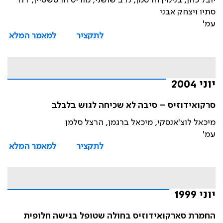
יובל כהן, בנימין הרטמן, נדב שושני, מוריס הרטשטיין, דוד
סתיו ויצחק אבני
עמ'
לתקציר
למאמר המלא
יוני 2004
סרקואידוזיס – סיבה לא שכיחה לגוש בלבלב
מיכאל לוצ'אנסקי, מיכאל ברגמן, הרצל סלמן
עמ'
לתקציר
למאמר המלא
יוני 1999
החמרת סארקואידוזיס בחולה שטופל בגישה חלופית