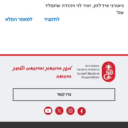
גיאורגי אידלזון, יאיר לוי ויהודה שינפלד
עמ'
לתקציר
למאמר המלא
למען הרופאות והרופאים ולטובת
הרפואה
צרו קשר