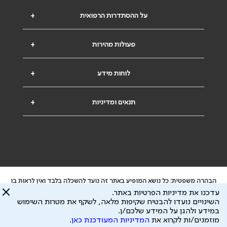
על ההסתדרות הרפואית
+
פעולות מהירות
+
לוחות מידע
+
תנאים ומדיניות
+
הבהרה משפטית: כל נושא המופיע באתר זה נועד להשכלה בלבד ואין לראות בו
ייעוץ רפואי או משפטי. אין הר"י אחראית לתוכן המתפרסם באתר זה ולכל נזק
עדכנו את מדיניות הפרטיות באתר.
שעלול להיגרם.
השינויים נועדו להבטיח שקיפות מלאה, לשקף את מטרות השימוש
ידוע לי שהר"י אוספת ושומרת מידע אישי לצורך מתן השרות וכי חלק ממנו עשוי
במידע ולהגן על המידע שלכם/ן.
להיות מועבר לצדדים שלישיים, הכל בכפוף ל
מדיניות הפרטיות
ול
תנאי השימוש
מוזמנים/ות לקרוא את
המדיניות המעודכנת כאן
.
כל הזכויות על המידע באתר שייכות להסתדרות הרפואית בישראל.