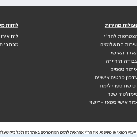
עולות מהירות
לוחות מי
צטרפות להר"י
לוח אירו
ירות התשלומים
מכתבי ת
אזור האישי
בודה וקריירה
יתור טפסים
דכון פרטים אישיים
כישת ספרי לימוד
ימולטור שכר
זור אישי סטאז'-רישוי
יעוץ רפואי או משפטי. אין הר"י אחראית לתוכן המתפרסם באתר זה ולכל נזק שעלול