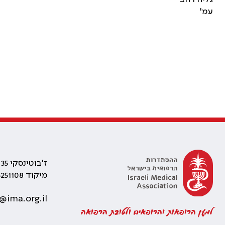
עמ'
ז'בוטינסקי 35 רמת גן, בניין התאומים 2
מיקוד 5251108
@ima.org.il
למען הרופאות והרופאים ולטובת הרפואה