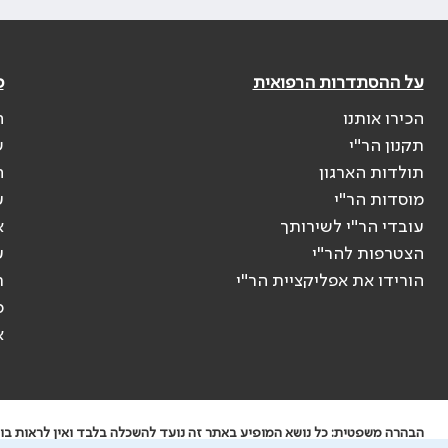
על ההסתדרות הרפואית
פ
הכירו אותנו
ה
תקנון הר"י
ש
תולדות הארגון
ה
מוסדות הר"י
ע
עובדי הר"י לשירותך
א
הצטרפות להר"י
ע
הורידו את אפליקציית הר"י
ר
ס
א
הבהרה משפטית: כל נושא המופיע באתר זה נועד להשכלה בלבד ואין לראות בו י