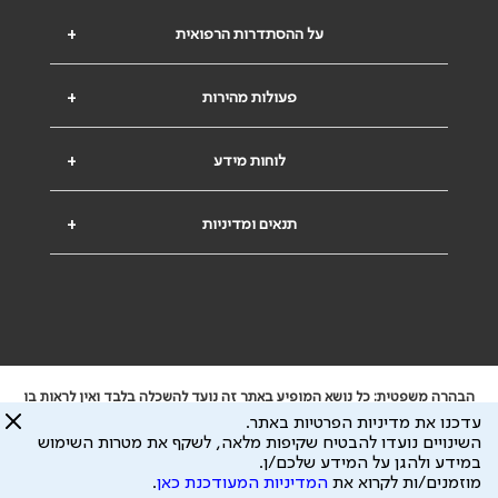
על ההסתדרות הרפואית
+
פעולות מהירות
+
לוחות מידע
+
תנאים ומדיניות
+
הבהרה משפטית: כל נושא המופיע באתר זה נועד להשכלה בלבד ואין לראות בו
ייעוץ רפואי או משפטי. אין הר"י אחראית לתוכן המתפרסם באתר זה ולכל נזק
עדכנו את מדיניות הפרטיות באתר.
שעלול להיגרם.
השינויים נועדו להבטיח שקיפות מלאה, לשקף את מטרות השימוש
ידוע לי שהר"י אוספת ושומרת מידע אישי לצורך מתן השרות וכי חלק ממנו עשוי
במידע ולהגן על המידע שלכם/ן.
להיות מועבר לצדדים שלישיים, הכל בכפוף ל
מדיניות הפרטיות
ול
תנאי השימוש
מוזמנים/ות לקרוא את
המדיניות המעודכנת כאן
.
כל הזכויות על המידע באתר שייכות להסתדרות הרפואית בישראל.