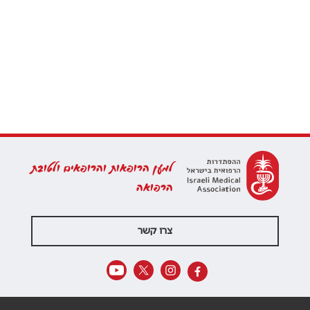
למען הרופאות והרופאים ולטובת
הרפואה
צרו קשר