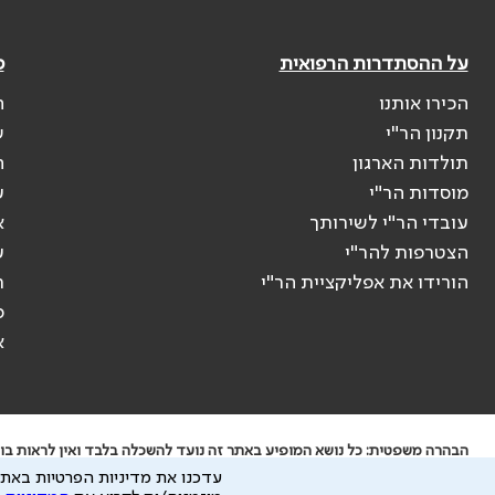
על ההסתדרות הרפואית
פ
הכירו אותנו
ה
תקנון הר"י
ש
תולדות הארגון
ה
מוסדות הר"י
ע
עובדי הר"י לשירותך
א
הצטרפות להר"י
ע
הורידו את אפליקציית הר"י
ר
ס
א
הבהרה משפטית: כל נושא המופיע באתר זה נועד להשכלה בלבד ואין לראות בו י
עדכנו את מדיניות הפרטיות באתר
ידוע לי שהר"י אוספת ושומרת מידע אישי לצורך מתן השרות וכי חלק ממנו עשוי