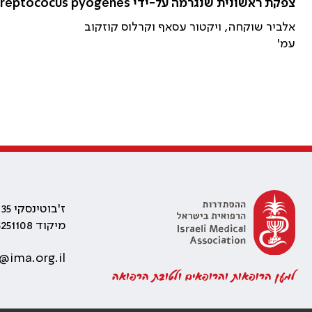
צפקת ראשונית שנגרמה על-ידי Streptococus pyogenes
אלביר שוקחה, ויקטור עסאף וקרלוס קוזקוב
עמ'
ז'בוטינסקי 35 רמת גן, בניין התאומים 2
מיקוד 5251108
@ima.org.il
למען הרופאות והרופאים ולטובת הרפואה