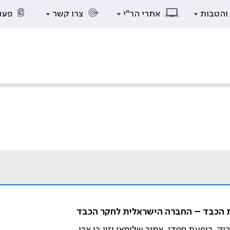
 והטבות
אתרי הר"י
צרו קשר
פעו
קת הכבד – החברה הישראלית לחקר הכבד
וק, ריפעת ספדי, אמיר שלומאי וזיו בן ארי