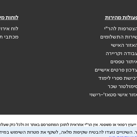
עולות מהירות
לוחות מי
צטרפות להר"י
לוח אירו
ירות התשלומים
מכתבי ת
אזור האישי
בודה וקריירה
יתור טפסים
דכון פרטים אישיים
כישת ספרי לימוד
ימולטור שכר
זור אישי סטאז'-רישוי
יעוץ רפואי או משפטי. אין הר"י אחראית לתוכן המתפרסם באתר זה ולכל נזק שעלול
.
השינויים נועדו להבטיח שקיפות מלאה, לשקף את מטרות השימוש במידע
 להיות מועבר לצדדים שלישיים, הכל בכפוף ל
מדיניות הפרטיות
ול
תנאי השימוש