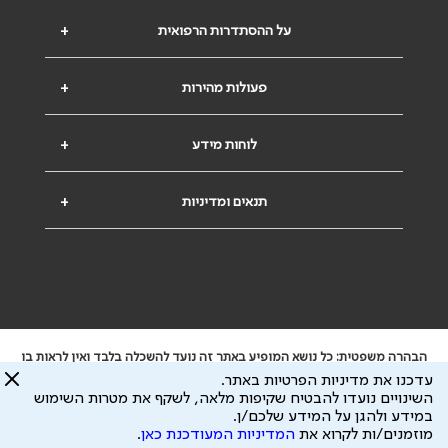
על ההסתדרות הרפואית
+
פעולות מהירות
+
לוחות מידע
+
תנאים ומדיניות
+
הבהרה משפטית: כל נושא המופיע באתר זה נועד להשכלה בלבד ואין לראות בו
ייעוץ רפואי או משפטי. אין הר"י אחראית לתוכן המתפרסם באתר זה ולכל נזק
עדכנו את מדיניות הפרטיות באתר.
שעלול להיגרם.
השינויים נועדו להבטיח שקיפות מלאה, לשקף את מטרות השימוש
ידוע לי שהר"י אוספת ושומרת מידע אישי לצורך מתן השרות וכי חלק ממנו עשוי
במידע ולהגן על המידע שלכם/ן.
להיות מועבר לצדדים שלישיים, הכל בכפוף ל
מדיניות הפרטיות
ול
תנאי השימוש
מוזמנים/ות לקרוא את
המדיניות המעודכנת כאן
.
כל הזכויות על המידע באתר שייכות להסתדרות הרפואית בישראל.