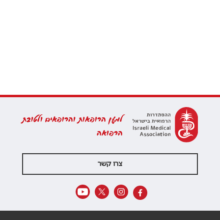
למען הרופאות והרופאים ולטובת
הרפואה
צרו קשר