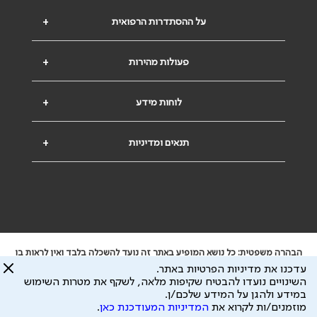
על ההסתדרות הרפואית
+
פעולות מהירות
+
לוחות מידע
+
תנאים ומדיניות
+
הבהרה משפטית: כל נושא המופיע באתר זה נועד להשכלה בלבד ואין לראות בו
ייעוץ רפואי או משפטי. אין הר"י אחראית לתוכן המתפרסם באתר זה ולכל נזק
עדכנו את מדיניות הפרטיות באתר.
שעלול להיגרם.
השינויים נועדו להבטיח שקיפות מלאה, לשקף את מטרות השימוש
ידוע לי שהר"י אוספת ושומרת מידע אישי לצורך מתן השרות וכי חלק ממנו עשוי
במידע ולהגן על המידע שלכם/ן.
להיות מועבר לצדדים שלישיים, הכל בכפוף ל
מדיניות הפרטיות
ול
תנאי השימוש
מוזמנים/ות לקרוא את
המדיניות המעודכנת כאן
.
כל הזכויות על המידע באתר שייכות להסתדרות הרפואית בישראל.