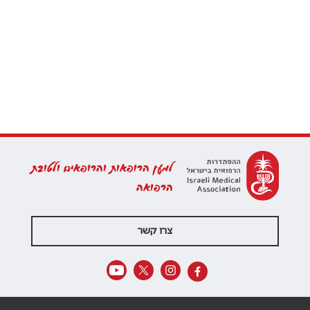
למען הרופאות והרופאים ולטובת
הרפואה
צרו קשר