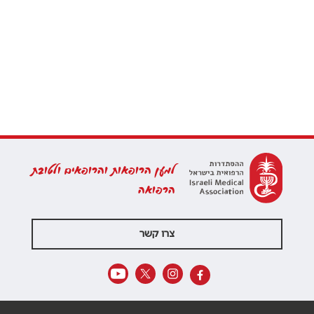
למען הרופאות והרופאים ולטובת
הרפואה
צרו קשר