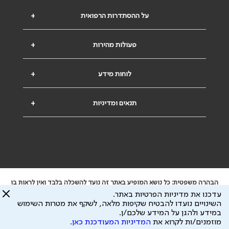
על ההסתדרות הרפואית
+
פעולות מהירות
+
לוחות מידע
+
תנאים ומדיניות
+
הבהרה משפטית: כל נושא המופיע באתר זה נועד להשכלה בלבד ואין לראות בו
ייעוץ רפואי או משפטי. אין הר"י אחראית לתוכן המתפרסם באתר זה ולכל נזק
עדכנו את מדיניות הפרטיות באתר.
שעלול להיגרם.
השינויים נועדו להבטיח שקיפות מלאה, לשקף את מטרות השימוש
ידוע לי שהר"י אוספת ושומרת מידע אישי לצורך מתן השרות וכי חלק ממנו עשוי
במידע ולהגן על המידע שלכם/ן.
להיות מועבר לצדדים שלישיים, הכל בכפוף ל
מדיניות הפרטיות
ול
תנאי השימוש
מוזמנים/ות לקרוא את
המדיניות המעודכנת כאן
.
כל הזכויות על המידע באתר שייכות להסתדרות הרפואית בישראל.