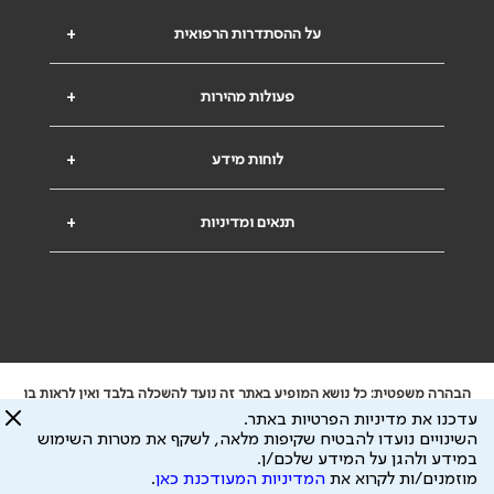
על ההסתדרות הרפואית
+
פעולות מהירות
+
לוחות מידע
+
תנאים ומדיניות
+
הבהרה משפטית: כל נושא המופיע באתר זה נועד להשכלה בלבד ואין לראות בו
ייעוץ רפואי או משפטי. אין הר"י אחראית לתוכן המתפרסם באתר זה ולכל נזק
עדכנו את מדיניות הפרטיות באתר.
שעלול להיגרם.
השינויים נועדו להבטיח שקיפות מלאה, לשקף את מטרות השימוש
ידוע לי שהר"י אוספת ושומרת מידע אישי לצורך מתן השרות וכי חלק ממנו עשוי
במידע ולהגן על המידע שלכם/ן.
להיות מועבר לצדדים שלישיים, הכל בכפוף ל
מדיניות הפרטיות
ול
תנאי השימוש
מוזמנים/ות לקרוא את
המדיניות המעודכנת כאן
.
כל הזכויות על המידע באתר שייכות להסתדרות הרפואית בישראל.