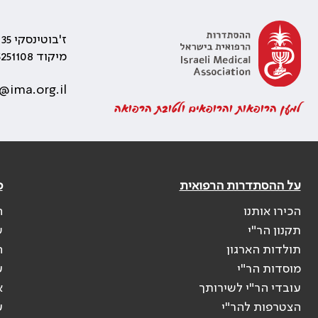
ז'בוטינסקי 35 רמת גן, בניין התאומים 2
מיקוד 5251108
@ima.org.il
למען הרופאות והרופאים ולטובת הרפואה
על ההסתדרות הרפואית
פ
הכירו אותנו
ה
תקנון הר"י
ש
תולדות הארגון
ה
מוסדות הר"י
ע
עובדי הר"י לשירותך
א
הצטרפות להר"י
ע