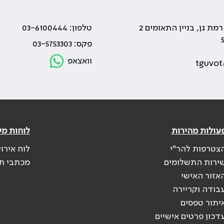
טלפון: 03-6100444
פקס: 03-5753303
וואצאפ
tguvot
עולות מהירות
לוחות מי
צטרפות להר"י
לוח אירו
ירות התשלומים
מכתבי ת
אזור האישי
בודה וקריירה
יתור טפסים
דכון פרטים אישיים