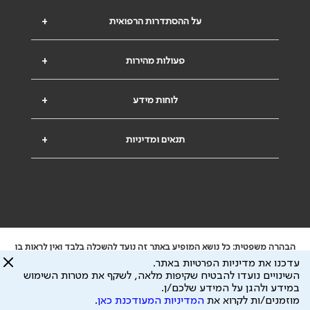
על ההסתדרות הרפואית
+
פעולות מהירות
+
לוחות מידע
+
תנאים ומדיניות
+
הבהרה משפטית: כל נושא המופיע באתר זה נועד להשכלה בלבד ואין לראות בו
ייעוץ רפואי או משפטי. אין הר"י אחראית לתוכן המתפרסם באתר זה ולכל נזק
עדכנו את מדיניות הפרטיות באתר.
שעלול להיגרם.
השינויים נועדו להבטיח שקיפות מלאה, לשקף את מטרות השימוש
ידוע לי שהר"י אוספת ושומרת מידע אישי לצורך מתן השרות וכי חלק ממנו עשוי
במידע ולהגן על המידע שלכם/ן.
להיות מועבר לצדדים שלישיים, הכל בכפוף ל
מדיניות הפרטיות
ול
תנאי השימוש
מוזמנים/ות לקרוא את
המדיניות המעודכנת כאן
.
כל הזכויות על המידע באתר שייכות להסתדרות הרפואית בישראל.