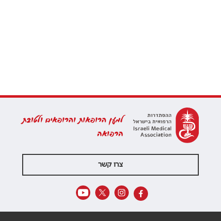
למען הרופאות והרופאים ולטובת
הרפואה
צרו קשר