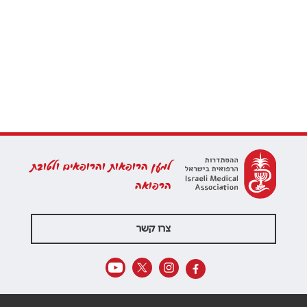
למען הרופאות והרופאים ולטובת
הרפואה
צרו קשר