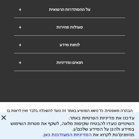
על ההסתדרות הרפואית
+
פעולות מהירות
+
לוחות מידע
+
תנאים ומדיניות
+
הבהרה משפטית: כל נושא המופיע באתר זה נועד להשכלה בלבד ואין לראות בו
ייעוץ רפואי או משפטי. אין הר"י אחראית לתוכן המתפרסם באתר זה ולכל נזק
עדכנו את מדיניות הפרטיות באתר.
שעלול להיגרם.
השינויים נועדו להבטיח שקיפות מלאה, לשקף את מטרות השימוש
ידוע לי שהר"י אוספת ושומרת מידע אישי לצורך מתן השרות וכי חלק ממנו עשוי
במידע ולהגן על המידע שלכם/ן.
להיות מועבר לצדדים שלישיים, הכל בכפוף ל
מדיניות הפרטיות
ול
תנאי השימוש
מוזמנים/ות לקרוא את
המדיניות המעודכנת כאן
.
כל הזכויות על המידע באתר שייכות להסתדרות הרפואית בישראל.