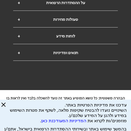
על ההסתדרות הרפואית
+
פעולות מהירות
+
לוחות מידע
+
תנאים ומדיניות
+
הבהרה משפטית: כל נושא המופיע באתר זה נועד להשכלה בלבד ואין לראות בו
ייעוץ רפואי או משפטי. אין הר"י אחראית לתוכן המתפרסם באתר זה ולכל נזק
עדכנו את מדיניות הפרטיות באתר.
שעלול להיגרם.
השינויים נועדו להבטיח שקיפות מלאה, לשקף את מטרות השימוש
ידוע לי שהר"י אוספת ושומרת מידע אישי לצורך מתן השרות וכי חלק ממנו עשוי
במידע ולהגן על המידע שלכם/ן.
להיות מועבר לצדדים שלישיים, הכל בכפוף ל
מדיניות הפרטיות
ול
תנאי השימוש
מוזמנים/ות לקרוא את
המדיניות המעודכנת כאן
.
כל הזכויות על המידע באתר שייכות להסתדרות הרפואית בישראל.
בהמשך שימוש באתר ובשירותי ההסתדרות הרפואית בישראל, אתם/ן