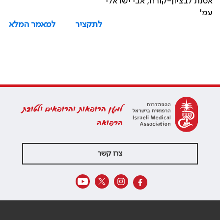
אסנת לבציון-קורח, אבי ישראלי
עמ'
לתקציר
למאמר המלא
למען הרופאות והרופאים ולטובת
הרפואה
צרו קשר