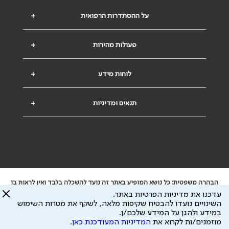
על ההסתדרות הרפואית
+
פעולות מהירות
+
לוחות מידע
+
תנאים ומדיניות
+
הבהרה משפטית: כל נושא המופיע באתר זה נועד להשכלה בלבד ואין לראות בו
ייעוץ רפואי או משפטי. אין הר"י אחראית לתוכן המתפרסם באתר זה ולכל נזק
עדכנו את מדיניות הפרטיות באתר.
שעלול להיגרם.
השינויים נועדו להבטיח שקיפות מלאה, לשקף את מטרות השימוש
ידוע לי שהר"י אוספת ושומרת מידע אישי לצורך מתן השרות וכי חלק ממנו עשוי
במידע ולהגן על המידע שלכם/ן.
להיות מועבר לצדדים שלישיים, הכל בכפוף ל
מדיניות הפרטיות
ול
תנאי השימוש
מוזמנים/ות לקרוא את
המדיניות המעודכנת כאן
.
כל הזכויות על המידע באתר שייכות להסתדרות הרפואית בישראל.