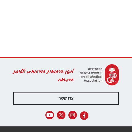
למען הרופאות והרופאים ולטובת
הרפואה
צרו קשר