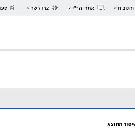
 והטבות
אתרי הר"י
צרו קשר
פעו
יפור התוצא