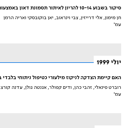
סיקור בשבוע 10-14 להריון לאיתור תסמונת דאון באמצעות בדיקת השקיפות העורפית: סיכום תוצאות 1,208 הנבדקות הראשונות
חן מימון, אלי דרייזין, צבי וינראוב, יאן בוקובסקי ואריה הרמן
עמ'
יולי 1999
האם קיימת הצדקה לניקוז מילעורי כטיפול ניתוחי בלבדי
רוברט פינאלי, זהבי כהן, ודים קפולר, אגנטה גולן, עדנה קו
עמ'