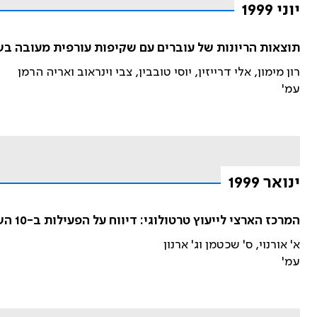
יוני 1999
תוצאות הריונות של עוברים עם שקיפות עורפית מעובה בשבועות 0-14
רון מימון, אלי דרייזין, יוסי טובבין, צבי וינראוב ואריה הרמן
עמ'
ינואר 1999
המרכז הארצי לייעוץ טרטולוגי: דיווח על הפעילות ב-10 השנים האחרונות ב-20,613 פניות
א' אורנוי, ס' שכטמן וג' ארנון
עמ'