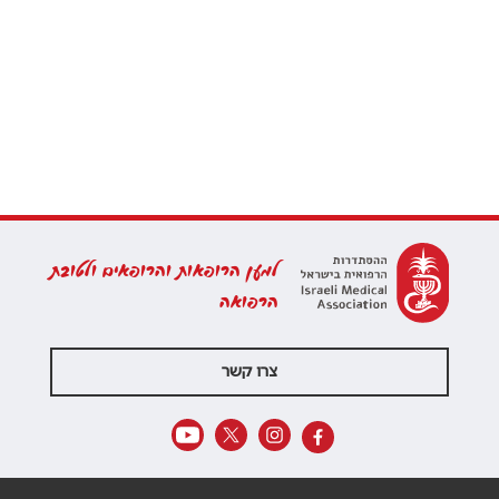
למען הרופאות והרופאים ולטובת
הרפואה
צרו קשר