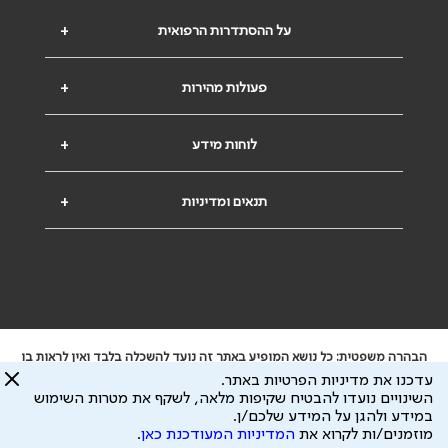
על ההסתדרות הרפואית
+
פעולות מהירות
+
לוחות מידע
+
תנאים ומדיניות
+
הבהרה משפטית: כל נושא המופיע באתר זה נועד להשכלה בלבד ואין לראות בו
ייעוץ רפואי או משפטי. אין הר"י אחראית לתוכן המתפרסם באתר זה ולכל נזק
עדכנו את מדיניות הפרטיות באתר.
שעלול להיגרם.
השינויים נועדו להבטיח שקיפות מלאה, לשקף את מטרות השימוש
ידוע לי שהר"י אוספת ושומרת מידע אישי לצורך מתן השרות וכי חלק ממנו עשוי
במידע ולהגן על המידע שלכם/ן.
להיות מועבר לצדדים שלישיים, הכל בכפוף ל
מדיניות הפרטיות
ול
תנאי השימוש
מוזמנים/ות לקרוא את
המדיניות המעודכנת כאן
.
כל הזכויות על המידע באתר שייכות להסתדרות הרפואית בישראל.