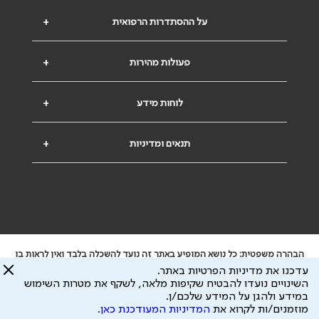
על ההסתדרות הרפואית
+
פעולות מהירות
+
לוחות מידע
+
תנאים ומדיניות
+
הבהרה משפטית: כל נושא המופיע באתר זה נועד להשכלה בלבד ואין לראות בו
ייעוץ רפואי או משפטי. אין הר"י אחראית לתוכן המתפרסם באתר זה ולכל נזק
עדכנו את מדיניות הפרטיות באתר.
שעלול להיגרם.
השינויים נועדו להבטיח שקיפות מלאה, לשקף את מטרות השימוש
ידוע לי שהר"י אוספת ושומרת מידע אישי לצורך מתן השרות וכי חלק ממנו עשוי
במידע ולהגן על המידע שלכם/ן.
להיות מועבר לצדדים שלישיים, הכל בכפוף ל
מדיניות הפרטיות
ול
תנאי השימוש
מוזמנים/ות לקרוא את
המדיניות המעודכנת כאן
.
כל הזכויות על המידע באתר שייכות להסתדרות הרפואית בישראל.