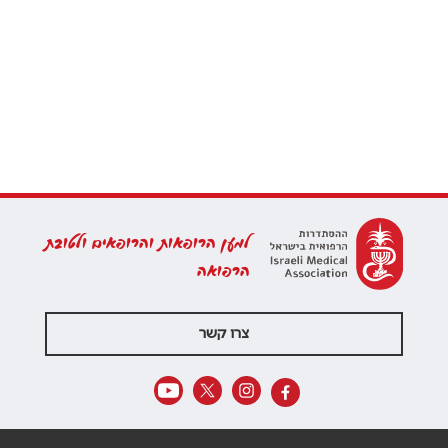
למען הרופאות והרופאים ולטובת
הרפואה
צרו קשר